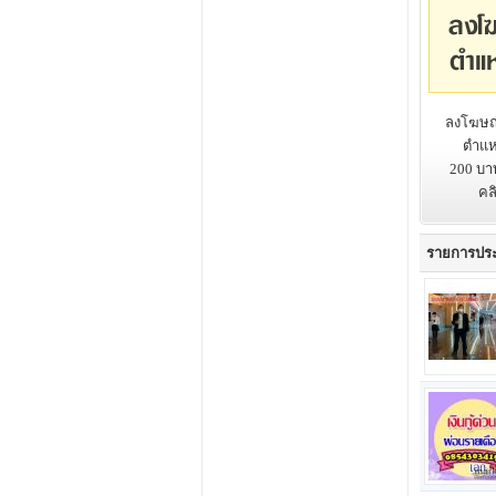
ลงโฆษณ
ตำแหน
200 บา
คล
รายการปร