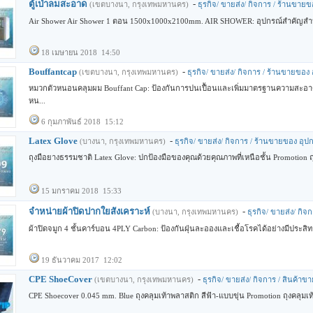
ตู้เป่าลมสะอาด
-
(เขตบางนา, กรุงเทพมหานคร)
ธุรกิจ/ ขายส่ง/ กิจการ / ร้านขายข
Air Shower Air Shower 1 ตอน 1500x1000x2100mm. AIR SHOWER: อุปกรณ์สำคัญสำหร
18 เมษายน 2018 14:50
Bouffantcap
-
(เขตบางนา, กรุงเทพมหานคร)
ธุรกิจ/ ขายส่ง/ กิจการ / ร้านขายของ 
หมวกตัวหนอนคลุมผม Bouffant Cap: ป้องกันการปนเปื้อนและเพิ่มมาตรฐานความสะอา
หน...
6 กุมภาพันธ์ 2018 15:12
Latex Glove
-
(บางนา, กรุงเทพมหานคร)
ธุรกิจ/ ขายส่ง/ กิจการ / ร้านขายของ อุป
ถุงมือยางธรรมชาติ Latex Glove: ปกป้องมือของคุณด้วยคุณภาพที่เหนือชั้น Promotion ถุ
15 มกราคม 2018 15:33
จำหน่ายผ้าปิดปากใยสังเคราะห์
-
(บางนา, กรุงเทพมหานคร)
ธุรกิจ/ ขายส่ง/ กิ
ผ้าปิดจมูก 4 ชั้นคาร์บอน 4PLY Carbon: ป้องกันฝุ่นละอองและเชื้อโรคได้อย่างมีประสิทธ
19 ธันวาคม 2017 12:02
CPE ShoeCover
-
(เขตบางนา, กรุงเทพมหานคร)
ธุรกิจ/ ขายส่ง/ กิจการ / สินค้าข
CPE Shoecover 0.045 mm. Blue ถุงคลุมเท้าพลาสติก สีฟ้า-แบบขุ่น Promotion ถุงคลุมเท้า (p