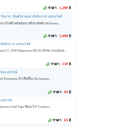
ราคา
:
1,299
฿
ง/ กิจการ / สินค้าขายส่ง/ เซ้งกิจการ/ แฟรนไชส์
ุณจากไฟฟ้าสถิตย์อย่างมีประสิทธิภาพ Promo...
ราคา
:
1,490
฿
/ เซ้งกิจการ/ แฟรนไชส์
iland G7_ESD-Dispensers-BLUE-PINK-กระปุกแอ...
ราคา
:
139
฿
ายของ อุปกรณ์
nd Promotion ผ้าเช็ดชิ้นงาน (pansua...
ราคา
:
95
฿
ง อุปกรณ์
ductive Grid Tape คืออะไร? Conduct...
ราคา
:
65
฿