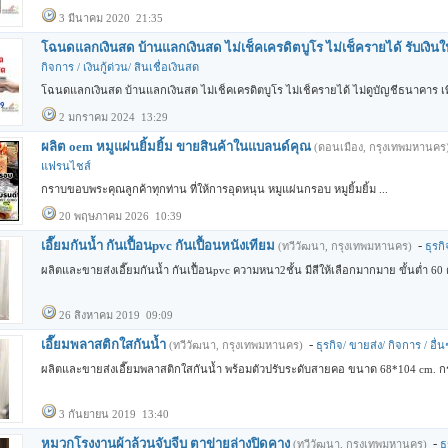
3 มีนาคม 2020 21:35
โฉนดแลกเงินสด บ้านแลกเงินสด ไม่เช็คเครดิตบูโร ไม่เช็ครายได้ รับเงินใ
กิจการ / เงินกู้ด่วน/ สินเชื่อเงินสด
โฉนดแลกเงินสด บ้านแลกเงินสด ไม่เช็คเครดิตบูโร ไม่เช็ครายได้ ไม่ดูบัญชีธนาคาร เพีย
2 มกราคม 2024 13:29
ผลิต oem หมูแผ่นยิ้มยิ้ม ขายสินค้าในแบลนด์คุณ
(ดอนเมือง, กรุงเทพมหานคร
แฟรนไชส์
กราบขอบพระคุณลูกค้าทุกท่าน ที่ให้การอุดหนุน หมูแผ่นกรอบ หมูยิ้มยิ้ม ...
20 พฤษภาคม 2026 10:39
เอี๊ยมกันน้ำ กันเปื้อนpvc กันเปื้อนหนังเทียม
-
(ทวีวัฒนา, กรุงเทพมหานคร)
ธุรก
ผลิตและขายส่งเอี๊ยมกันน้ำ กันเปื้อนpvc ความหนา2ชั้น มีสีให้เลือกมากมาย ขั้นต่ำ 60
26 สิงหาคม 2019 09:09
เอี๊ยมพลาสติกใสกันน้ำ
-
(ทวีวัฒนา, กรุงเทพมหานคร)
ธุรกิจ/ ขายส่ง/ กิจการ / อื่น
ผลิตและขายส่งเอี๊ยมพลาสติกใสกันน้ำ พร้อมตัวปรับระดับสายคอ ขนาด 68*104 cm. กระเป๋
3 กันยายน 2019 13:40
หมวกโรงงานผ้าล้วนจับจีบ ตาข่ายล่างปิดคาง
-
(ทวีวัฒนา, กรุงเทพมหานคร)
ธ