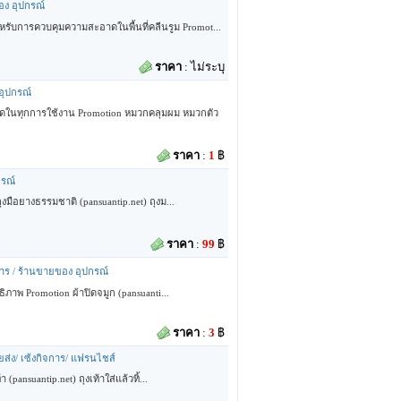
อง อุปกรณ์
ับการควบคุมความสะอาดในพื้นที่คลีนรูม Promot...
ราคา
:
ไม่ระบุ
อุปกรณ์
ดในทุกการใช้งาน Promotion หมวกคลุมผม หมวกตัว
ราคา
:
1
฿
กรณ์
งมือยางธรรมชาติ (pansuantip.net) ถุงม...
ราคา
:
99
฿
จการ / ร้านขายของ อุปกรณ์
ิภาพ Promotion ผ้าปิดจมูก (pansuanti...
ราคา
:
3
฿
ายส่ง/ เซ้งกิจการ/ แฟรนไชส์
ansuantip.net) ถุงเท้าใส่แล้วทิ้...