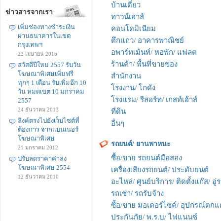
บ้านเดี่ยว
ข่าวสารจากเรา
ทาวน์เฮาส์
เพิ่มช่องทางชำระเงิน
คอนโดมิเนียม
ผ่านธนาคารในเขต
ตึกแถว/ อาคารพาณิชย์
กรุงเทพฯ
อพาร์ทเม้นท์/ หอพัก/ แฟลต
22 เมษายน 2016
ร้านค้า/ พื้นที่ขายของ
สวัสดีปีใหม่ 2557 รับวัน
โฆษณาพิเศษเพิ่มฟรี
สำนักงาน
ทุกๆ 1 เดือน รับเพิ่มอีก 10
โรงงาน/ โกดัง
วัน หมดเขต 10 มกราคม
โรงแรม/ รีสอร์ท/ เกสท์เฮ้าส์
2557
24 ธันวาคม 2013
ที่ดิน
ลิงค์ตรงไปยังเว็บไซต์ที่
อื่นๆ
ต้องการ จากแบนเนอร์
โฆษณาพิเศษ
รถยนต์/ ยานพาหนะ
21 มกราคม 2012
ซื้อ/ขาย รถยนต์มือสอง
ปรับลดราคาค่าลง
โฆษณาพิเศษ 2554
เครื่องเสียงรถยนต์/ ประดับยนต์
12 ธันวาคม 2010
อะไหล่/ ศูนย์บริการ/ ติดตั้งแก๊ส/ อู่
รถเช่า/ รถรับจ้าง
ซื้อ/ขาย มอเตอร์ไซค์/ อุปกรณ์ตกแ
ประกันภัย/ พ.ร.บ/ ไฟแนนซ์