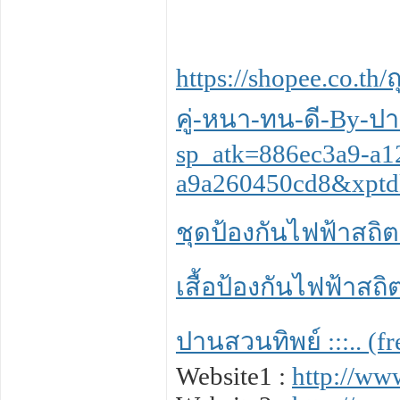
https://shopee.co.th
คู่-หนา-ทน-ดี-By-ป
sp_atk=886ec3a9-a1
a9a260450cd8&xptd
ชุดป้องกันไฟฟ้าสถิตย
เสื้อป้องกันไฟฟ้าสถิต
ปานสวนทิพย์ :::.. (f
Website1 :
http://ww