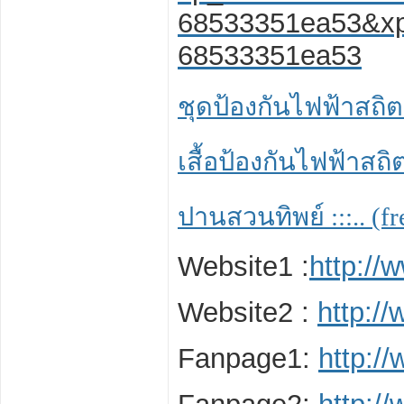
68533351ea53&xp
68533351ea53
ชุดป้องกันไฟฟ้าสถิตย
เสื้อป้องกันไฟฟ้าสถิต
ปานสวนทิพย์ :::.. (f
️Website1 :
http://
️Website2 :
http:/
️Fanpage1:
http:/