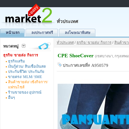
ทั่วประเทศ
หน้าแรก
ลงประกาศฟรี
ลงโฆษณาพิเศษ
ทั่วประเทศ
/
ธุรกิจ/ ขายส่ง/ กิจการ
/
สินค้าขา
หมวดหมู่
CPE ShoeCover
ธุรกิจ/ ขายส่ง/ กิจการ
(เขตบางนา, กรุงเทพ
ธุรกิจเสริม
ประกาศเลขที่# A950579
เงินกู้ด่วน/ สินเชื่อเงินสด
ประกันชีวิต/ ประกันภัย
ขายตรง/ MLM/ SME
สินค้าขายส่ง/ เซ้งกิจการ/
แฟรนไชส์
ร้านขายของ อุปกรณ์
อื่นๆ