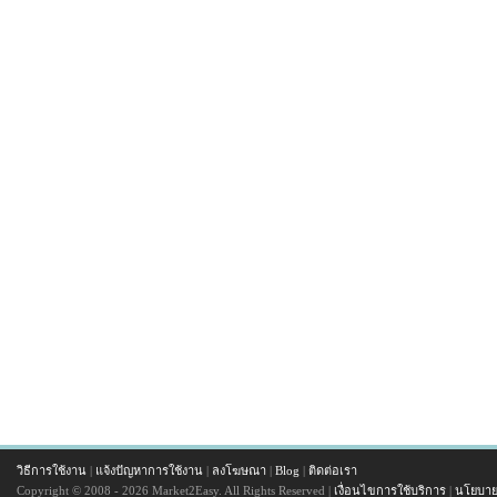
วิธีการใช้งาน
|
แจ้งปัญหาการใช้งาน
|
ลงโฆษณา
|
Blog
|
ติดต่อเรา
Copyright © 2008 - 2026 Market2Easy. All Rights Reserved |
เงื่อนไขการใช้บริการ
|
นโยบาย