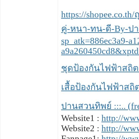
https://shopee.co.th
คู่-หนา-ทน-ดี-By-ป
sp_atk=886ec3a9-a1
a9a260450cd8&xptd
ชุดป้องกันไฟฟ้าสถิตย
เสื้อป้องกันไฟฟ้าสถิต
ปานสวนทิพย์ :::.. (f
Website1 :
http://ww
Website2 :
http://ww
Fanpage1:
http://ww