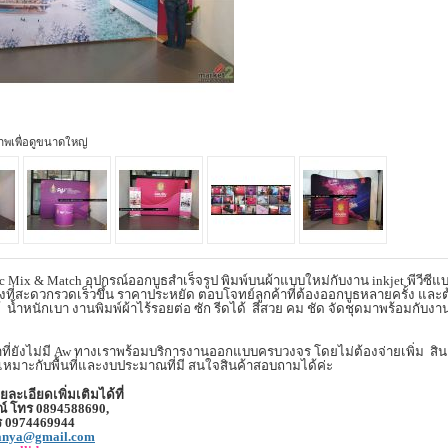
ภาพเพื่อดูขนาดใหญ่
ric Mix & Match
อุปกรณ์ออกบูธสำเร็จรูป พิมพ์บนผ้าแบบใหม่กับงาน
inkjet
พีวีซีแ
ั้งที่สะดวกรวดเร็วขึ้น ราคาประหยัด ตอบโจทย์ลูกค้าที่ต้องออกบูธหลายครั้ง แล
้
น้ำหนักเบา งานพิมพ์ผ้าไร้รอยต่อ ซัก รีดได้
สีสวย คม ชัด จัดชุดมาพร้อมกับงา
ที่ยังไม่มี
Aw
ทางเราพร้อมบริการงานออกแบบครบวงจร โดยไม่ต้องจ่ายเพิ่ม
สิ
เหมาะกับพื้นที่และงบประมาณที่มี สนใจสินค้าสอบถามได้ค่ะ
ละเอียดเพิ่มเติมได้ที่
์ โทร 0894588690
,
ร
0974469944
anya@gmail.com