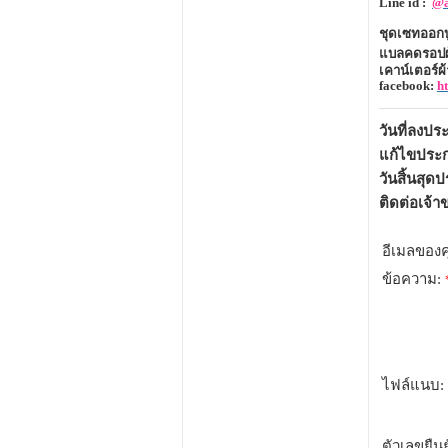
Line id
:
@a
ชุดเซทออกบ
แบลคดรอปผ
เคาน์เตอร์ผ้
facebook
:
ht
วันที่ลงป
แก้ไขประก
วันสิ้นสุด
ติดต่อเจ้
อีเมลของ
ข้อความ:
ไฟล์แนบ:
ตัวเลขยืน