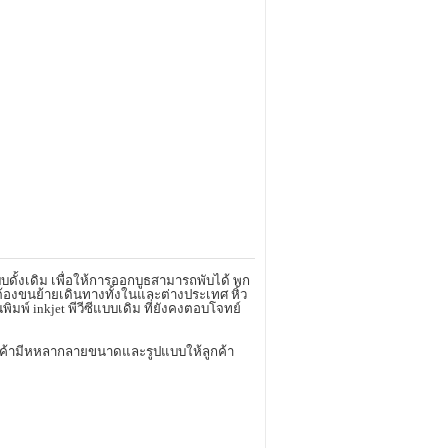
บบดั้งเดิม เพื่อให้การออกบูธสามารถพับได้ พก
ะต้องขนย้ายเดินทางทั้งในและต่างประเทศ หิ้ว
นพิมพ์
inkjet
พีวีซีแบบเดิม ที่ยังคงตอบโจทย์
นค้ามีหหลากลายขนาดและรูปแบบให้ลูกค้า