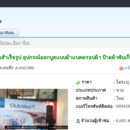
ศ
ณาพิเศษ
จิปาถะ/ อื่นๆ
/
อื่นๆ
ูธสำเร็จรูป อุปกรณ์ออกบูธแบบผ้าแบคดรอปผ้า ป้ายผ้าพับเก
เลขที่# A1041980
แจ
ราคา
:
ไม่ระบุ
ประเภทประกาศ
: ขาย
สภาพสินค้า
: ใหม่
: 08945
เบอร์โทรศัพท์ติดต่อ
จำนวนผู้เข้าชม
: 6,605 ค