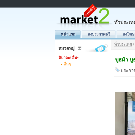
ทั่วประเท
หน้าแรก
ลงประกาศฟรี
ลงโฆษ
ทั่วประเทศ
/
หมวดหมู่
จิปาถะ/ อื่นๆ
บูธผ้า บ
อื่นๆ
ประกาศ