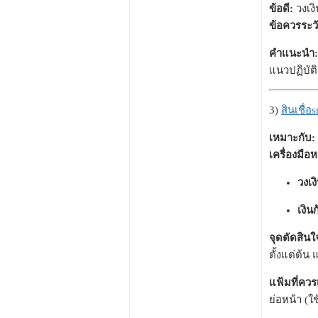
ข้อดี:
วงเงิ
ข้อควรระวั
คำแนะนำ:
แนวปฏิบัต
3)
สินเชื่
เหมาะกับ:
เครื่องมือห
วงเง
เงิน
จุดตัดสินใ
ตั้งแต่ต้น
แฟ้มที่ควร
ย่อหน้า (ใ