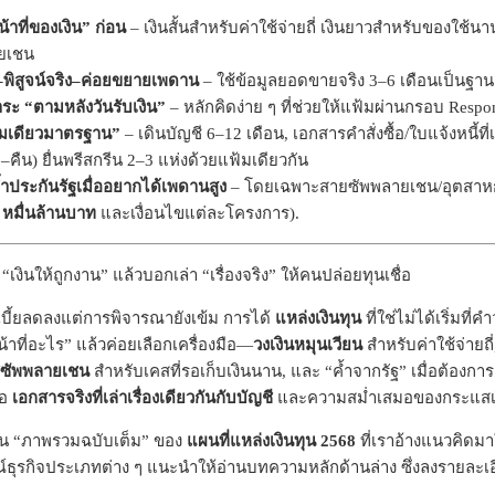
้าที่ของเงิน” ก่อน
– เงินสั้นสำหรับค่าใช้จ่ายถี่ เงินยาวสำหรับของใช้
ายเชน
็ก–พิสูจน์จริง–ค่อยขยายเพดาน
– ใช้ข้อมูลยอดขายจริง 3–6 เดือนเป็นฐาน ถ
ชำระ “ตามหลังวันรับเงิน”
– หลักคิดง่าย ๆ ที่ช่วยให้แฟ้มผ่านกรอบ Respon
้มเดียวมาตรฐาน”
– เดินบัญชี 6–12 เดือน, เอกสารคำสั่งซื้อ/ใบแจ้งหนี้ที่เ
้า–คืน) ยื่นพรีสกรีน 2–3 แห่งด้วยแฟ้มเดียวกัน
ำประกันรัฐเมื่ออยากได้เพดานสูง
– โดยเฉพาะสายซัพพลายเชน/อุตสาหกร
 หมื่นล้านบาท
และเงื่อนไขแต่ละโครงการ).
 “เงินให้ถูกงาน” แล้วบอกเล่า “เรื่องจริง” ให้คนปล่อยทุนเชื่อ
กเบี้ยลดลงแต่การพิจารณายังเข้ม การได้
แหล่งเงินทุน
ที่ใช่ไม่ได้เริ่มที่ค
น้าที่อะไร” แล้วค่อยเลือกเครื่องมือ—
วงเงินหมุนเวียน
สำหรับค่าใช้จ่ายถี
/ซัพพลายเชน
สำหรับเคสที่รอเก็บเงินนาน, และ “ค้ำจากรัฐ” เมื่อต้องการ
ือ
เอกสารจริงที่เล่าเรื่องเดียวกันกับบัญชี
และความสม่ำเสมอของกระแสเ
็น “ภาพรวมฉบับเต็ม” ของ
แผนที่แหล่งเงินทุน 2568
ที่เราอ้างแนวคิดมาใ
ธุรกิจประเภทต่าง ๆ แนะนำให้อ่านบทความหลักด้านล่าง ซึ่งลงรายละเอ