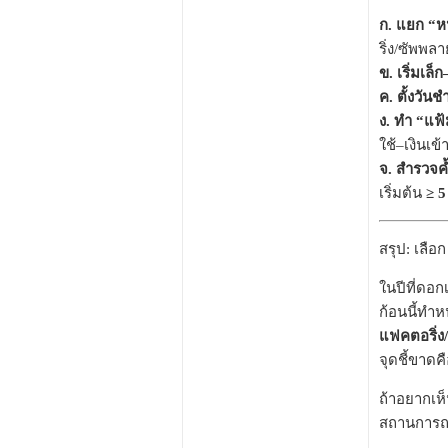
ก. แยก “หน
ริ่ง/ซัพพล
ข. เริ่มเล
ค. ตั้งวัน
ง. ทำ “แฟ
ใช้–เงินเข
จ. สำรวจค้
เริ่มต้น
≥ 5
สรุป: เลือก
ในปีที่ดอ
ก้อนนี้ทำห
แฟคตอริ่ง
จุดชี้ขาดค
ถ้าอยากเห
สถานการณ์