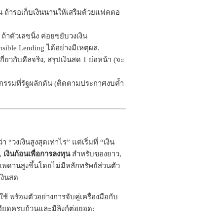
นาน ถ้ารอเก็บเงินนานให้เสริมด้วยแฟคตอ
้าตัวเลขนิ่ง ค่อยขยับวงเงิน
sible Lending ได้อย่างมีเหตุผล.
กี่ยวกับดีลจริง, สรุปเงินสด 1 ย่อหน้า (จะ
รมที่รัฐผลักดัน (ติดตามประกาศงบค้ำ
ำว่า “วงเงินสูงสุดเท่าไร” แต่เริ่มที่ “เงิน
่,
เงินก้อนเพื่อการลงทุน
สำหรับของยาว,
เพดานสูงขึ้นโดยไม่มีหลักทรัพย์ส่วนตัว
งินสด
ช้ พร้อมตัวอย่างการจับคู่เครื่องมือกับ
ียดครบถ้วนและมีลิงก์ต่อยอด: