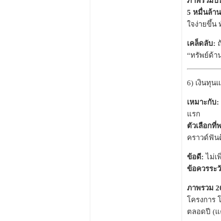
ภาพรวมปีนี
5 หมื่นล้
ใจง่ายขึ้น
เคล็ดลับ:
ถ
“ทรัพย์ด้า
6) เงินทุน
เหมาะกับ:
แรก
ตัวเลือกที่
คราวด์ฟันด
ข้อดี:
ไม่เพ
ข้อควรระวั
ภาพรวม 2
โครงการ โ
ตลอดปี (แต