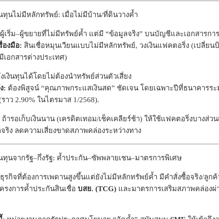
นทุนไม่มีหลักทรัพย์: เมื่อไม่มีบ้าน/ที่ดินวางค้ำ
ผู้เริ่ม–ผู้ขยายที่ไม่มีทรัพย์ค้ำ แต่มี “ข้อมูลจริง” บนบัญชีและเอกสารก
ื่องมือ:
สินเชื่อหมุนเวียนแบบไม่มีหลักทรัพย์, วงเงินแฟคตอริ่ง (เปลี่ยนบ
มีเอกสารต่างประเทศ)
ึงเงินทุนได้โดยไม่ต้องนำทรัพย์ส่วนตัวเสี่ยง
ง:
ต้องพิสูจน์ “คุณภาพกระแสเงินสด” ชัดเจน โดยเฉพาะปีที่ธนาคารระมัดระ
 (ราว 2.90% ในไตรมาส 1/2568).
ถ้ารอเก็บเงินนาน (เครดิตเทอม/เช็คเคลียร์ช้า) ให้ใช้แฟคตอริ่งบางส่วนเพื
ข้าจริง ลดความเสี่ยงขาดสภาพคล่องระหว่างทาง
ินทุนจากรัฐ–กึ่งรัฐ: ค้ำประกัน–ซัพพลายเชน–มาตรการพิเศษ
ธุรกิจที่ต้องการเพดานสูงขึ้นแต่ยังไม่มีหลักทรัพย์ค้ำ มีคำสั่งซื้อจริง/ลูก
ครงการค้ำประกันสินเชื่อ
บสย. (TCG)
และมาตรการเสริมสภาพคล่องผ