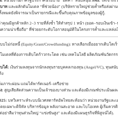
้:
หน่วยงานภาครัฐประกาศนโยบาย “อัดค้ำ” สนับสนุน
SME
ให้เข้าถึง
านบาท
และผลักดันโมเดล “พี่ช่วยน้อง” (บริษัทรายใหญ่ช่วยค้ำหรือส่งผ่านข
 ทั้งหมดยังพิจารณาเป็นรายกรณีและขึ้นกับคุณภาพข้อมูลของผู้กู้.
้าคุณมีลูกค้าหลัก 2–3 รายที่สั่งซ้ำ ให้ทำสรุป 1 หน้า (ยอด–รอบเงินเข
นความน่าเชื่อถือ” ที่ช่วยยกระดับโอกาสอนุมัติในโครงการค้ำและแหล่งเ
แบบไม่ก่อหนี้ (Equity/Grant/Crowdfunding): ทางเลือกเมื่ออยากเติบโตเร็
โมเดลที่ต้องการเติบโตก้าวกระโดด เช่น เทคโนโลยี ผลิตภัณฑ์นวัตกรรม ห
พบได้:
เงินร่วมลงทุนจากนักลงทุนรายบุคคล/กองทุน (Angel/VC), ทุนสนับ
ิง
ิ่มภาระผ่อน แถมได้พาร์ตเนอร์–เครือข่าย
ง:
สูญเสียสัดส่วนความเป็นเจ้าของบางส่วน และต้องมีเกณฑ์ประเมินผลง
025:
บทวิเคราะห์ระบบนิเวศสตาร์ทอัพไทยสะท้อนว่า หน่วยงานรัฐแล
ดยเฉพาะดิจิทัล บริหารข้อมูล พลังงานสะอาด และไบโอเทค ผู้เริ่มควรติ
่อย่าลืมว่าทุนส่วนใหญ่ “แข่งขันสูง” และต้องมีแผนธุรกิจที่พิสูจน์ได้).