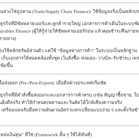
บนห่วงโซ่อุปทาน (Trade/Supply Chain Finance): ใช้ข้อมูลจริงเป็นหลัก
ธุรกิจที่มีซัพพลายเออร์และลูกค้ารายใหญ่ เอกสารการค้าเดินในระบบช
yables Finance (ผู้ให้กู้จ่ายให้ซัพพลายเออร์ก่อน แล้วคุณชำระคืนภายหลัง
ลายทาง)
องใช้หลักทรัพย์ส่วนตัว แต่ใช้ “ข้อมูลทางการค้า” ในระบบเป็นหลักฐาน
เก็บเอกสารให้สอดคล้องทั้งชุด (ใบสั่งซื้อ–ส่งมอบ–วางบิล–รับชำระ) เพรา
ข้มขึ้น
พื่อส่งออก (Pre-/Post-Export): เมื่อดีลต่างประเทศเริ่มชัด
ธุรกิจที่มีคำสั่งซื้อส่งออกและเอกสารการค้าครบ (เช่น สัญญาซื้อขาย, ใบ
ินอิงดีลจริง ทำให้กำหนดเพดานและวันตัดได้ใกล้เคียงความจริง
เตรียมแผนรับมือความผันผวนอัตราแลกเปลี่ยนแบบง่าย ๆ และตั้งวันชำ
แหล่งเงินทุน” ที่ใช่ (Framework สั้น ๆ ใช้ได้ทันที)