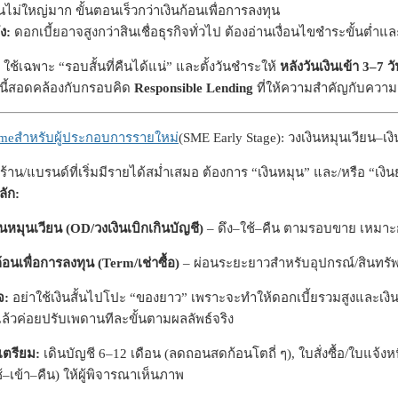
นไม่ใหญ่มาก ขั้นตอนเร็วกว่าเงินก้อนเพื่อการลงทุน
ง:
ดอกเบี้ยอาจสูงกว่าสินเชื่อธุรกิจทั่วไป ต้องอ่านเงื่อนไขชำระขั้นต่ำ
ใช้เฉพาะ “รอบสั้นที่คืนได้แน่” และตั้งวันชำระให้
หลังวันเงินเข้า 3–7 วั
ินี้สอดคล้องกับกรอบคิด
Responsible Lending
ที่ให้ความสำคัญกับความส
อsmeสำหรับผู้ประกอบการรายใหม่
(SME Early Stage): วงเงินหมุนเวียน–เง
ร้าน/แบรนด์ที่เริ่มมีรายได้สม่ำเสมอ ต้องการ “เงินหมุน” และ/หรือ “เงินย
ลัก:
ินหมุนเวียน (OD/วงเงินเบิกเกินบัญชี)
– ดึง–ใช้–คืน ตามรอบขาย เหมาะกับ
ก้อนเพื่อการลงทุน (Term/เช่าซื้อ)
– ผ่อนระยะยาวสำหรับอุปกรณ์/สินทรัพย
จ:
อย่าใช้เงินสั้นไปโปะ “ของยาว” เพราะจะทำให้ดอกเบี้ยรวมสูงและเงินสด
 แล้วค่อยปรับเพดานทีละขั้นตามผลลัพธ์จริง
เตรียม:
เดินบัญชี 6–12 เดือน (ลดถอนสดก้อนโตถี่ ๆ), ใบสั่งซื้อ/ใบแจ้งหนี
ช้–เข้า–คืน) ให้ผู้พิจารณาเห็นภาพ