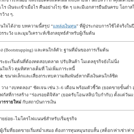
ชำระหนี้อย่างละเอียดตั้งแต่ต้นน้ำถึงปลายน้ำ นี่แปลว่า ถ้าคุณเตรียม “
ะไร เงินจะเข้าเมื่อไร คืนอย่างไร) ชัด ๆ และมีเอกสารยืนยันครบ โอกาสได
้าง ๆ.
ดสินใจได้ง่าย บทความนี้สรุป “
แหล่งเงินทุน
” ที่ผู้ประกอบการใช้ได้จริงใน
วรระวัง และมุมวิเคราะห์เชิงกลยุทธ์สำหรับผู้เริ่มต้น
เอง (Bootstrapping) และคนใกล้ตัว: ฐานที่มั่นของการเริ่มต้น
ระยะเริ่มต้นที่ต้องทดสอบตลาด ปรับสินค้า โมเดลธุรกิจยังไม่นิ่ง
นใจเร็ว คุมทิศทางเต็มที่ ไม่เพิ่มภาระหนี้
ง:
ขนาดเล็กและเสี่ยงกระทบความสัมพันธ์หากดึงเงินคนใกล้ชิด
วาง “งบทดลอง” ชัดเจน เช่น 3–6 เดือน พร้อมตัวชี้วัด (ยอดขายขั้นต่ำ ลูก
ฟกัสที่การสร้าง “ร่องรอยดิจิทัล” (ยอดรับโอน/สลิป/ใบกำกับ) ตั้งแต่วันแร
การรายใหม่
กับสถาบันการเงิน
อรายย่อย–ไมโครไฟแนนซ์สำหรับเริ่มธุรกิจ
ผู้เริ่มที่ยอดขายเริ่มสม่ำเสมอ ต้องการทุนหมุนรอบสั้น (สต็อก/ค่าเช่า/ค