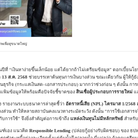
ภาพเพื่อดูขนาดใหญ่
็นปีที่ “เงินหาง่ายขึ้นเล็กน้อย แต่ได้ยากถ้าไม่เตรียมข้อมูล” ดอกเบ
อ
13 ส.ค. 2568
ช่วยบรรเทาต้นทุนการเงินบางส่วน ขณะเดียวกัน ผู้ให้กู้
ในธุรกิจ (กระแสเงินสด–เอกสารประกอบ) มากกว่าช่วงก่อน ๆ ดังนั้น การ
แฟ้มข้อมูลให้พร้อมคือปัจจัยชี้ขาดของ
สินเชื่อผู้ประกอบการรายใหม่
แ
่ง รายงานระบบธนาคารล่าสุดชี้ว่า
อัตราหนี้เสีย (NPL) ไตรมาส 1/2568 อ
งส่วน ทำให้หลายสถาบันคงแนวทางระมัดระวัง ดังนั้น “การใช้เอกสารจริงที่
กับการใช้” จึงยิ่งสำคัญต่อการเข้าถึง
แหล่งเงินทุนไม่มีหลักทรัพย์
สำหรับผู
ณฑ์เอง แนวคิด
Responsible Lending
(ปล่อยกู้อย่างรับผิดชอบ) ของ ธปท. 