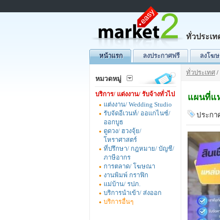
ทั่วประเท
หน้าแรก
ลงประกาศฟรี
ลงโฆษ
ทั่วประเทศ
/
หมวดหมู่
บริการ/ แต่งงาน/ รับจ้างทั่วไป
แผนที่แห
แต่งงาน/ Wedding Studio
รับจัดอีเวนท์/ ออแกไนซ์/
ประกาศ
ออกบูธ
ดูดวง/ ฮวงจุ้ย/
โหราศาสตร์
ที่ปรึกษา/ กฎหมาย/ บัญชี/
ภาษีอากร
การตลาด/ โฆษณา
งานพิมพ์ กราฟิก
แม่บ้าน/ รปภ.
บริการนำเข้า/ ส่งออก
บริการอื่นๆ