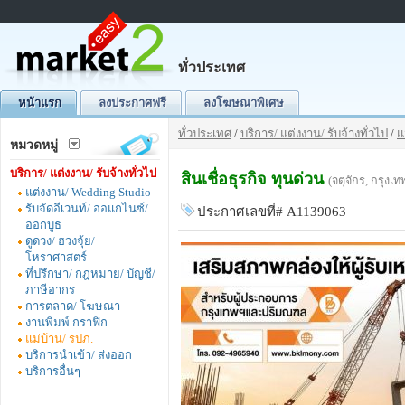
ทั่วประเทศ
หน้าแรก
ลงประกาศฟรี
ลงโฆษณาพิเศษ
ทั่วประเทศ
/
บริการ/ แต่งงาน/ รับจ้างทั่วไป
/
แ
หมวดหมู่
บริการ/ แต่งงาน/ รับจ้างทั่วไป
สินเชื่อธุรกิจ ทุนด่วน
(จตุจักร, กรุง
แต่งงาน/ Wedding Studio
รับจัดอีเวนท์/ ออแกไนซ์/
ประกาศเลขที่# A1139063
ออกบูธ
ดูดวง/ ฮวงจุ้ย/
โหราศาสตร์
ที่ปรึกษา/ กฎหมาย/ บัญชี/
ภาษีอากร
การตลาด/ โฆษณา
งานพิมพ์ กราฟิก
แม่บ้าน/ รปภ.
บริการนำเข้า/ ส่งออก
บริการอื่นๆ