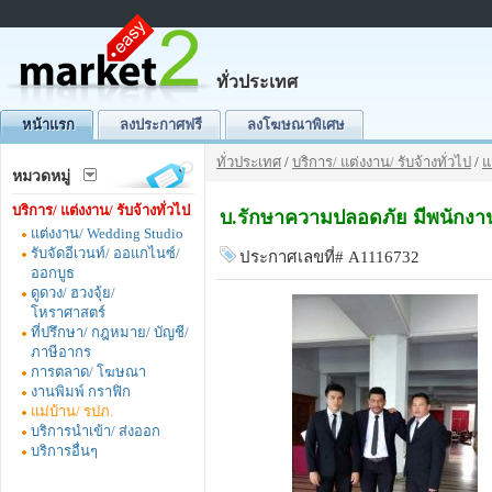
ทั่วประเทศ
หน้าแรก
ลงประกาศฟรี
ลงโฆษณาพิเศษ
ทั่วประเทศ
/
บริการ/ แต่งงาน/ รับจ้างทั่วไป
/
แ
หมวดหมู่
บริการ/ แต่งงาน/ รับจ้างทั่วไป
บ.รักษาความปลอดภัย มีพนักงา
แต่งงาน/ Wedding Studio
รับจัดอีเวนท์/ ออแกไนซ์/
ประกาศเลขที่# A1116732
ออกบูธ
ดูดวง/ ฮวงจุ้ย/
โหราศาสตร์
ที่ปรึกษา/ กฎหมาย/ บัญชี/
ภาษีอากร
การตลาด/ โฆษณา
งานพิมพ์ กราฟิก
แม่บ้าน/ รปภ.
บริการนำเข้า/ ส่งออก
บริการอื่นๆ