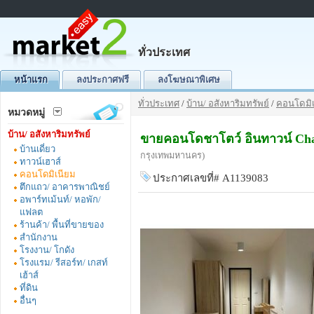
ทั่วประเทศ
หน้าแรก
ลงประกาศฟรี
ลงโฆษณาพิเศษ
ทั่วประเทศ
/
บ้าน/ อสังหาริมทรัพย์
/
คอนโดมิเ
หมวดหมู่
บ้าน/ อสังหาริมทรัพย์
ขายคอนโดชาโตว์ อินทาวน์ Chat
บ้านเดี่ยว
กรุงเทพมหานคร)
ทาวน์เฮาส์
คอนโดมิเนียม
ประกาศเลขที่# A1139083
ตึกแถว/ อาคารพาณิชย์
อพาร์ทเม้นท์/ หอพัก/
แฟลต
ร้านค้า/ พื้นที่ขายของ
สำนักงาน
โรงงาน/ โกดัง
โรงแรม/ รีสอร์ท/ เกสท์
เฮ้าส์
ที่ดิน
อื่นๆ