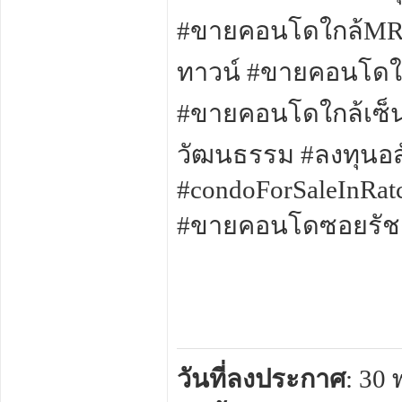
#ขายคอนโดใกล้MRT
ทาวน์ #ขายคอนโดใ
#ขายคอนโดใกล้เซ็
วัฒนธรรม #ลงทุนอส
#condoForSaleInR
#ขายคอนโดซอยรัช
วันที่ลงประกาศ
: 30