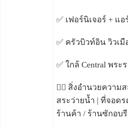
✅ เฟอร์นิเจอร์ + แอร์
✅ ครัวบิวท์อิน วิวเมื
✅ ใกล้ Central พระ
🏊‍♂️ สิ่งอำนวยควา
สระว่ายน้ำ | ที่จอดร
ร้านค้า / ร้านซักอ