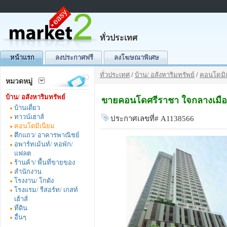
ทั่วประเทศ
หน้าแรก
ลงประกาศฟรี
ลงโฆษณาพิเศษ
ทั่วประเทศ
/
บ้าน/ อสังหาริมทรัพย์
/
คอนโดมิเ
หมวดหมู่
บ้าน/ อสังหาริมทรัพย์
ขายคอนโดศรีราชา ใจกลางเมือง ม
บ้านเดี่ยว
ทาวน์เฮาส์
ประกาศเลขที่# A1138566
คอนโดมิเนียม
ตึกแถว/ อาคารพาณิชย์
อพาร์ทเม้นท์/ หอพัก/
แฟลต
ร้านค้า/ พื้นที่ขายของ
สำนักงาน
โรงงาน/ โกดัง
โรงแรม/ รีสอร์ท/ เกสท์
เฮ้าส์
ที่ดิน
อื่นๆ