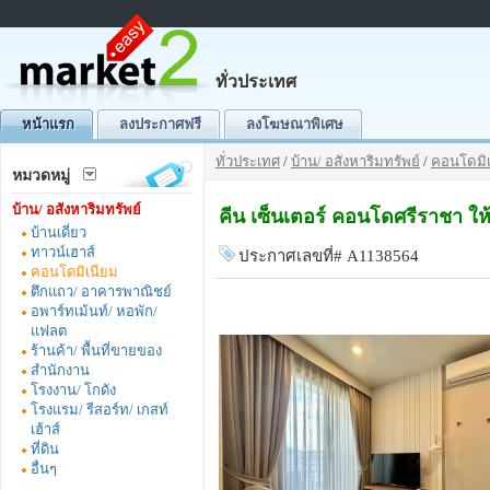
ทั่วประเทศ
หน้าแรก
ลงประกาศฟรี
ลงโฆษณาพิเศษ
ทั่วประเทศ
/
บ้าน/ อสังหาริมทรัพย์
/
คอนโดมิเ
หมวดหมู่
บ้าน/ อสังหาริมทรัพย์
คีน เซ็นเตอร์ คอนโดศรีราชา ให้
บ้านเดี่ยว
ทาวน์เฮาส์
ประกาศเลขที่# A1138564
คอนโดมิเนียม
ตึกแถว/ อาคารพาณิชย์
อพาร์ทเม้นท์/ หอพัก/
แฟลต
ร้านค้า/ พื้นที่ขายของ
สำนักงาน
โรงงาน/ โกดัง
โรงแรม/ รีสอร์ท/ เกสท์
เฮ้าส์
ที่ดิน
อื่นๆ