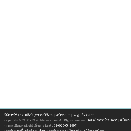
วิธีการใช้งาน
|
แจ้งปัญหาการใช้งาน
|
ลงโฆษณา
|
Blog
|
ติดต่อเรา
Copyright © 2008 - 2026 Market2Easy. All Rights Reserved |
เงื่อนไขการใช้บริการ
|
นโยบาย
เลขทะเบียนพาณิชย์อิเล็กทรอนิกส์ :
3200200542497
เช็คพัสดุเคอรี่
|
เช็คพัสดุแฟลช
|
เช็คพัสดุ EMS
|
ค้นหาข้อมูลนิติบุคคลไทย