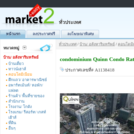
ทั่วประเทศ
หน้าแรก
ลงประกาศฟรี
ลงโฆษณาพิเศษ
ทั่วประเทศ
/
บ้าน/ อสังหาริมทรัพย์
/
คอนโดมิเ
หมวดหมู่
บ้าน/ อสังหาริมทรัพย์
condominium Quinn Condo Rat
บ้านเดี่ยว
ทาวน์เฮาส์
ประกาศเลขที่# A1138418
คอนโดมิเนียม
ตึกแถว/ อาคารพาณิชย์
อพาร์ทเม้นท์/ หอพัก/
แฟลต
ร้านค้า/ พื้นที่ขายของ
สำนักงาน
โรงงาน/ โกดัง
โรงแรม/ รีสอร์ท/ เกสท์
เฮ้าส์
ที่ดิน
อื่นๆ