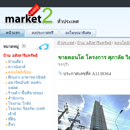
ทั่วประเทศ
หน้าแรก
ลงประกาศฟรี
ลงโฆษณาพิเศษ
ทั่วประเทศ
/
บ้าน/ อสังหาริมทรัพย์
/
คอนโดมิเ
หมวดหมู่
บ้าน/ อสังหาริมทรัพย์
ขายคอนโด โครงการ ศุภาลัย วิส
บ้านเดี่ยว
ชลบุรี)
ทาวน์เฮาส์
คอนโดมิเนียม
ประกาศเลขที่# A1138364
ตึกแถว/ อาคารพาณิชย์
อพาร์ทเม้นท์/ หอพัก/
แฟลต
ร้านค้า/ พื้นที่ขายของ
สำนักงาน
โรงงาน/ โกดัง
โรงแรม/ รีสอร์ท/ เกสท์
เฮ้าส์
ที่ดิน
อื่นๆ