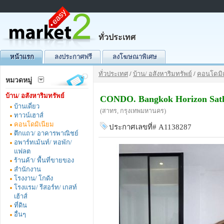
ทั่วประเทศ
หน้าแรก
ลงประกาศฟรี
ลงโฆษณาพิเศษ
ทั่วประเทศ
/
บ้าน/ อสังหาริมทรัพย์
/
คอนโดมิเ
หมวดหมู่
บ้าน/ อสังหาริมทรัพย์
CONDO. Bangkok Horizon Sat
บ้านเดี่ยว
(สาทร, กรุงเทพมหานคร)
ทาวน์เฮาส์
คอนโดมิเนียม
ประกาศเลขที่# A1138287
ตึกแถว/ อาคารพาณิชย์
อพาร์ทเม้นท์/ หอพัก/
แฟลต
ร้านค้า/ พื้นที่ขายของ
สำนักงาน
โรงงาน/ โกดัง
โรงแรม/ รีสอร์ท/ เกสท์
เฮ้าส์
ที่ดิน
อื่นๆ