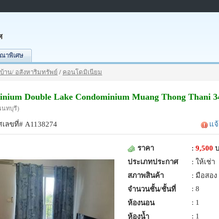
ศ
ณาพิเศษ
บ้าน/ อสังหาริมทรัพย์
/
คอนโดมิเนียม
nium Double Lake Condominium Muang Thong Thani 3
นนทบุรี)
เลขที่# A1138274
แจ
ราคา
:
9,500
ประเภทประกาศ
: ให้เช่า
สภาพสินค้า
: มือสอง
: 8
จำนวนชั้น/ชั้นที่
: 1
ห้องนอน
: 1
ห้องน้ำ