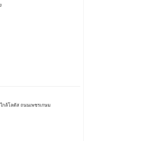
ง
ธ์ ใกล้โลตัส ถนนเพชรเกษม