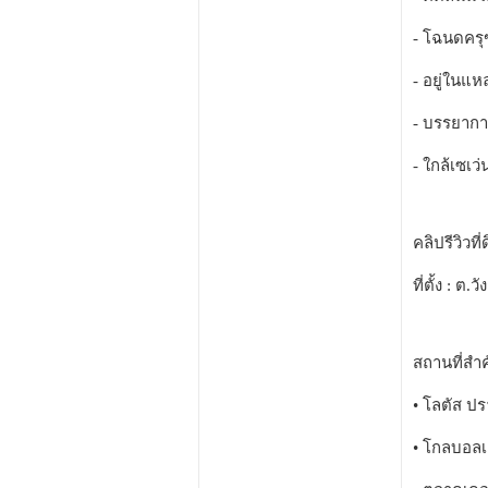
- โฉนดคร
- อยู่ในแห
- บรรยากาศร
- ใกล้เซเว
คลิปรีวิวที่
ที่ตั้ง : ต
สถานที่สำค
• โลตัส ปร
• โกลบอลเฮ