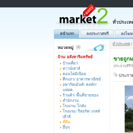
ทั่วประเท
หน้าแรก
ลงประกาศฟรี
ลงโฆษ
ทั่วประเทศ
/
หมวดหมู่
บ้าน/ อสังหาริมทรัพย์
ขายถูกมา
บ้านเดี่ยว
ประจวบคีรีข
ทาวน์เฮาส์
คอนโดมิเนียม
ประกาศ
ตึกแถว/ อาคารพาณิชย์
อพาร์ทเม้นท์/ หอพัก/
แฟลต
ร้านค้า/ พื้นที่ขายของ
สำนักงาน
โรงงาน/ โกดัง
โรงแรม/ รีสอร์ท/ เกสท์
เฮ้าส์
ที่ดิน
อื่นๆ