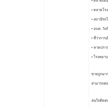
• ตลาดเดอ
• ตลาดโรง
• สถานีรถไ
• อบต. วังก
• ที่ว่ากา
• หาดปราณ
• โรงพยาบ
ขายถูกมากเ
สามารถต่อ
สนใจติดต่อ