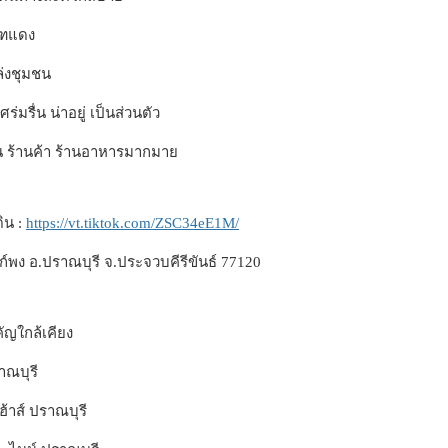
ุฑแดง
ล่งชุมชน
่มรื่น น่าอยู่ เป็นส่วนตัว
่น ร้านค้า ร้านอาหารมากมาย
ดิน :
https://vt.tiktok.com/ZSC34eE1M/
.วังก์พง อ.ปราณบุรี จ.ประจวบคีรีขันธ์ 77120
ัญใกล้เคียง
าณบุรี
้าส์ ปราณบุรี