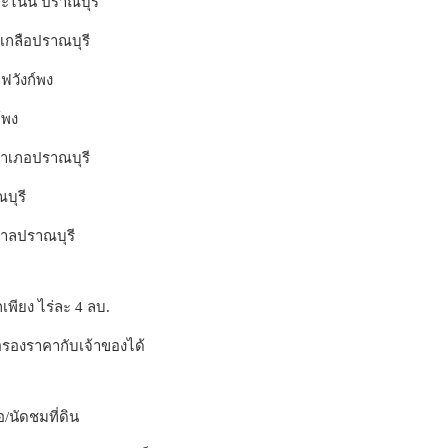
ะไนน์ ปราณบุรี
เกลือปราณบุรี
ฟวังก์พง
์พง
รอำเภอปราณบุรี
บุรี
าลปราณบุรี
พียง ไร่ละ 4 ลบ.
รองราคากับเจ้าของได้
/นัดชมที่ดิน