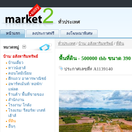
ทั่วประเทศ
หน้าแรก
ลงประกาศฟรี
ลงโฆษณาพิเศษ
ทั่วประเทศ
/
บ้าน/ อสังหาริมทรัพย์
/
ที่ดิน
หมวดหมู่
บ้าน/ อสังหาริมทรัพย์
พื้นที่ดิน - 500000 thb ขนาด 3
บ้านเดี่ยว
ทาวน์เฮาส์
ประกาศเลขที่# A1139140
คอนโดมิเนียม
ตึกแถว/ อาคารพาณิชย์
อพาร์ทเม้นท์/ หอพัก/
แฟลต
ร้านค้า/ พื้นที่ขายของ
สำนักงาน
โรงงาน/ โกดัง
โรงแรม/ รีสอร์ท/ เกสท์
เฮ้าส์
ที่ดิน
อื่นๆ