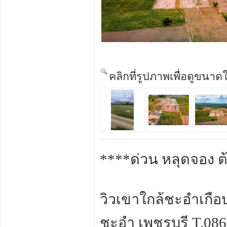
คลิกที่รูปภาพเพื่อดูขนาด
****ด่วน หลุดจอง ต้
วิวเขาใกล้ชะอำเกือ
ชะอำ เพชรบุรี T.08