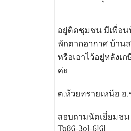
อยู่ติดชุมชน มีเพื่
พักตากอากาศ บ้าน
หรือเอาไว้อยู่หลังเกษ
ค่ะ
ต.ห้วยทรายเหนือ อ.
สอบถามนัดเยี่ยมชม 
To86-3ol-6l6l