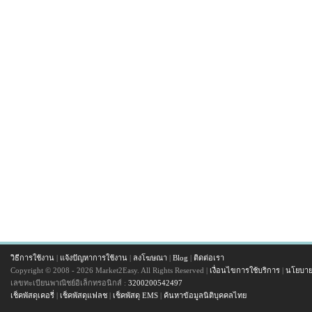
วิธีการใช้งาน
|
แจ้งปัญหาการใช้งาน
|
ลงโฆษณา
|
Blog
|
ติดต่อเรา
Copyright © 2008 - 2026 Market2Easy. All Rights Reserved |
เงื่อนไขการใช้บริการ
|
นโยบาย
เลขทะเบียนพาณิชย์อิเล็กทรอนิกส์ :
3200200542497
เช็คพัสดุเคอรี่
|
เช็คพัสดุแฟลช
|
เช็คพัสดุ EMS
|
ค้นหาข้อมูลนิติบุคคลไทย