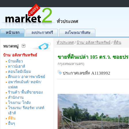
ทั่วประเทศ
หน้าแรก
ลงประกาศฟรี
ลงโฆษณาพิเศษ
ทั่วประเทศ
/
บ้าน/ อสังหาริมทรัพย์
/
ที่ดิน
หมวดหมู่
บ้าน/ อสังหาริมทรัพย์
ขายที่ดินเปล่า 105 ตร.ว. ซอยปร
บ้านเดี่ยว
กรุงเทพมหานคร)
ทาวน์เฮาส์
คอนโดมิเนียม
ประกาศเลขที่# A1138992
ตึกแถว/ อาคารพาณิชย์
อพาร์ทเม้นท์/ หอพัก/
แฟลต
ร้านค้า/ พื้นที่ขายของ
สำนักงาน
โรงงาน/ โกดัง
โรงแรม/ รีสอร์ท/ เกสท์
เฮ้าส์
ที่ดิน
อื่นๆ