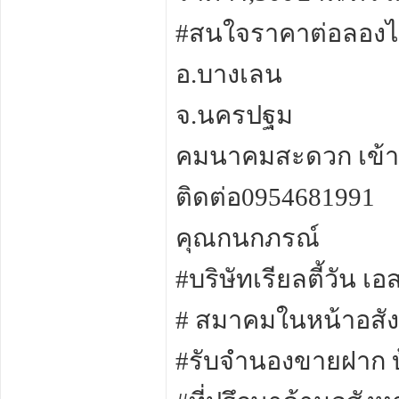
#สนใจราคาต่อลองไ
อ.บางเลน
จ.นครปฐม
คมนาคมสะดวก เข้
ติดต่อ0954681991
คุณกนกภรณ์
#บริษัทเรียลตี้วัน
# สมาคมในหน้าอสัง
#รับจำนองขายฝาก 