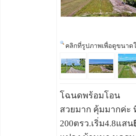
คลิกที่รูปภาพเพื่อดูขนาด
โฉนดพร้อมโอน
สวยมาก คุ้มมากค่ะ ท
200ตรว.เริ่ม4.8แสน