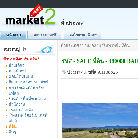
ทั่วประเทศ
หน้าแรก
ลงประกาศฟรี
ลงโฆษณาพิเศษ
ทั่วประเทศ
/
บ้าน/ อสังหาริมทรัพย์
/
ที่ดิน
หมวดหมู่
บ้าน/ อสังหาริมทรัพย์
รหัส - SALE ที่ดิน - 480000 B
บ้านเดี่ยว
ทาวน์เฮาส์
ประกาศเลขที่# A1138825
คอนโดมิเนียม
ตึกแถว/ อาคารพาณิชย์
อพาร์ทเม้นท์/ หอพัก/
แฟลต
ร้านค้า/ พื้นที่ขายของ
สำนักงาน
โรงงาน/ โกดัง
โรงแรม/ รีสอร์ท/ เกสท์
เฮ้าส์
ที่ดิน
อื่นๆ