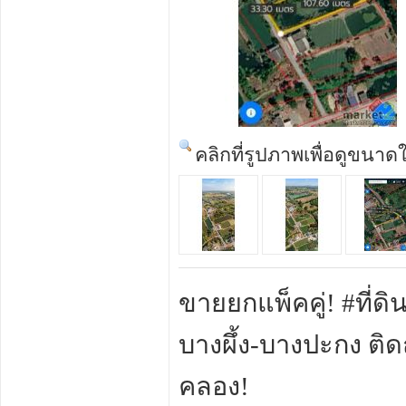
คลิกที่รูปภาพเพื่อดูขนาด
ขายยกแพ็คคู่! #ที่
บางผึ้ง-บางปะกง ติด
คลอง!