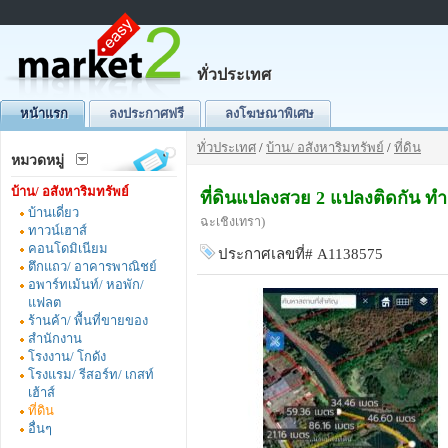
ทั่วประเทศ
หน้าแรก
ลงประกาศฟรี
ลงโฆษณาพิเศษ
ทั่วประเทศ
/
บ้าน/ อสังหาริมทรัพย์
/
ที่ดิน
หมวดหมู่
บ้าน/ อสังหาริมทรัพย์
ที่ดินแปลงสวย 2 แปลงติดกัน ทำ
บ้านเดี่ยว
ฉะเชิงเทรา)
ทาวน์เฮาส์
คอนโดมิเนียม
ประกาศเลขที่# A1138575
ตึกแถว/ อาคารพาณิชย์
อพาร์ทเม้นท์/ หอพัก/
แฟลต
ร้านค้า/ พื้นที่ขายของ
สำนักงาน
โรงงาน/ โกดัง
โรงแรม/ รีสอร์ท/ เกสท์
เฮ้าส์
ที่ดิน
อื่นๆ