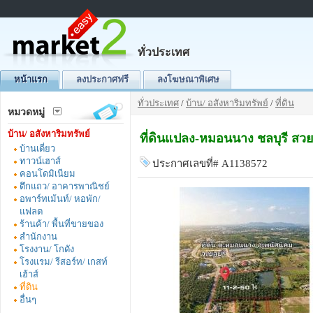
ทั่วประเทศ
หน้าแรก
ลงประกาศฟรี
ลงโฆษณาพิเศษ
ทั่วประเทศ
/
บ้าน/ อสังหาริมทรัพย์
/
ที่ดิน
หมวดหมู่
บ้าน/ อสังหาริมทรัพย์
ที่ดินแปลง-หมอนนาง ชลบุรี สวยท
บ้านเดี่ยว
ทาวน์เฮาส์
ประกาศเลขที่# A1138572
คอนโดมิเนียม
ตึกแถว/ อาคารพาณิชย์
อพาร์ทเม้นท์/ หอพัก/
แฟลต
ร้านค้า/ พื้นที่ขายของ
สำนักงาน
โรงงาน/ โกดัง
โรงแรม/ รีสอร์ท/ เกสท์
เฮ้าส์
ที่ดิน
อื่นๆ