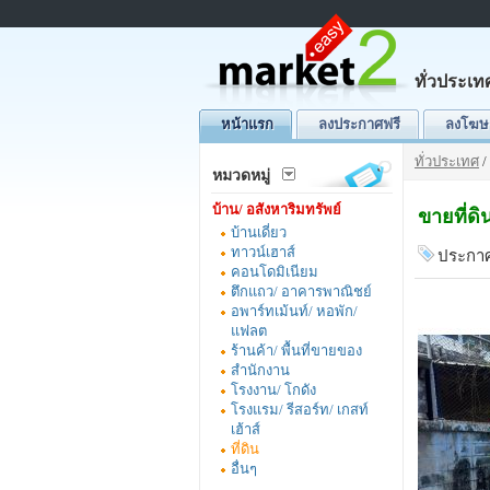
ทั่วประเท
หน้าแรก
ลงประกาศฟรี
ลงโฆษ
ทั่วประเทศ
/
หมวดหมู่
บ้าน/ อสังหาริมทรัพย์
ขายที่ด
บ้านเดี่ยว
ทาวน์เฮาส์
ประกาศ
คอนโดมิเนียม
ตึกแถว/ อาคารพาณิชย์
อพาร์ทเม้นท์/ หอพัก/
แฟลต
ร้านค้า/ พื้นที่ขายของ
สำนักงาน
โรงงาน/ โกดัง
โรงแรม/ รีสอร์ท/ เกสท์
เฮ้าส์
ที่ดิน
อื่นๆ