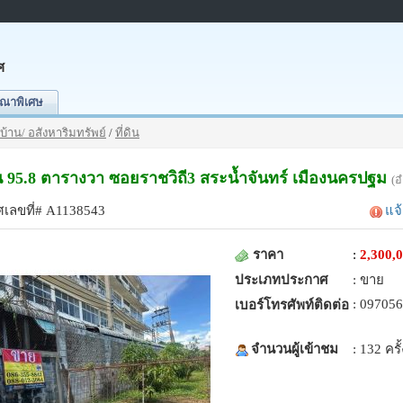
ศ
ณาพิเศษ
บ้าน/ อสังหาริมทรัพย์
/
ที่ดิน
ิน 95.8 ตารางวา ซอยราชวิถี3 สระน้ำจันทร์ เมืองนครปฐม
(อ
เลขที่# A1138543
แจ
ราคา
:
2,300,
ประเภทประกาศ
: ขาย
: 09705
เบอร์โทรศัพท์ติดต่อ
จำนวนผู้เข้าชม
: 132 ครั้