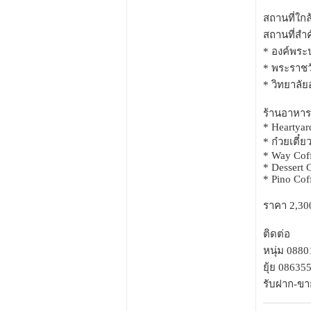
สถานที่ใกล
สถานที่สำค
* องค์พระป
* พระราชว
* วิทยาลั
ร้านอาหารแ
* Heartyar
* ก๋วยเตี๋
* Way Cof
* Dessert 
* Pino Cof
ราคา 2,30
ติดต่อ
หนุ่ม 088
ยุ้ย 08635
รับฝาก-ขาย