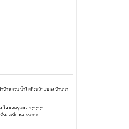
าะทำบ้านสวน น้ำไฟถึงหน้าแปลง บ้านนา
าแปลง โฉนดครุฑแดง @@@
้ที่ท่องเที่ยวนครนายก