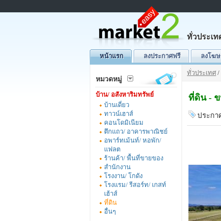
ทั่วประเท
หน้าแรก
ลงประกาศฟรี
ลงโฆษ
ทั่วประเทศ
/
หมวดหมู่
บ้าน/ อสังหาริมทรัพย์
ที่ดิน -
บ้านเดี่ยว
ทาวน์เฮาส์
ประกาศ
คอนโดมิเนียม
ตึกแถว/ อาคารพาณิชย์
อพาร์ทเม้นท์/ หอพัก/
แฟลต
ร้านค้า/ พื้นที่ขายของ
สำนักงาน
โรงงาน/ โกดัง
โรงแรม/ รีสอร์ท/ เกสท์
เฮ้าส์
ที่ดิน
อื่นๆ