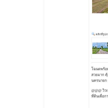
คลิกที่รูป
โฉนดพร้อ
สวยมาก คุ
นครนายก o
@@@ วิวเข
ที่ดินเผื่