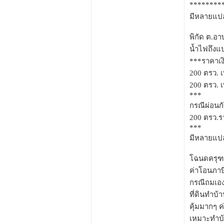
*********
มีหลายแปล
พิกัด ต.อ
น้ำไฟถึงแป
***ราคาเง
200 ตรว. 
200 ตรว. 
***
กรณีผ่อนก
200 ตรว.ร
***
มีหลายแปล
โฉนดครุฑแ
ค่าโอนภาษ
กรณีถมเอ
ที่ดินทำบ้
คุ้มมากๆ ค
เหมาะทำบ้