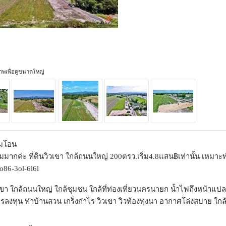
ภาพเพื่อดูขนาดใหญ่
มโอน
้มมากค่ะ ที่ดินวิวเขา ใกล้ถนนใหญ่ 200ตรว.เริ่ม4.8แสน฿เท่านั้น เหม
86-3ol-6l6l
า ใกล้ถนนใหญ่ ใกล้ชุมชน ใกล้ที่ท่องเที่ยวนครนายก น้ำไฟถึงหน้
อการลงทุน ทำบ้านสวน เกร็งกำไร วิวเขา วิวท้องทุ่งนา อากาศโล่งสบาย ใกล