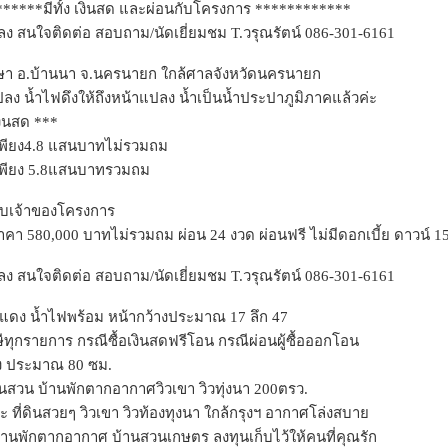
*****มีทั้ง เงินสด และผ่อนกับโครงการ ************
ง สนใจติดต่อ สอบถาม/นัดเยี่ยมชม T.วรุณรัตน์ 086-301-6161
าษา อ.บ้านนา จ.นครนายก ใกล้ศาลจังหวัดนครนายก
ลง น้ำไฟดึงให้ถึงหน้าแปลง น้ำเป็นน้ำประปาภูมิภาคแล้วค่ะ
ินสด ***
เพียง4.8 แสนบาทไม่รวมถม
เพียง 5.8แสนบาทรวมถม
ับเจ้าของโครงการ
าคา 580,000 บาทไม่รวมถม ผ่อน 24 งวด ผ่อนฟรี ไม่มีดอกเบี้ย ดาวน์ 
ง สนใจติดต่อ สอบถาม/นัดเยี่ยมชม T.วรุณรัตน์ 086-301-6161
ดง น้ำไฟพร้อม หน้ากว้างประมาณ 17 ลึก 47
ีทุกรายการ กรณีซื้อเงินสดฟรีโอน กรณีผ่อนผู้ซื้อออกโอน
ง ประมาณ 80 ซม.
านสวน บ้านพักตากอากาศวิวเขา วิวทุ่งนา 200ตรว.
่ะ ที่ดินสวยๆ วิวเขา วิวท้องทุงนา ใกล้กรุงฯ อากาศโล่งสบาย
านพักตากอากาศ บ้านสวนเกษตร ลงทุนเก็บไว้ให้คนที่คุณรัก