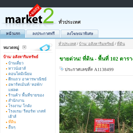
ทั่วประเทศ
หน้าแรก
ลงประกาศฟรี
ลงโฆษณาพิเศษ
ทั่วประเทศ
/
บ้าน/ อสังหาริมทรัพย์
/
ที่ดิน
หมวดหมู่
บ้าน/ อสังหาริมทรัพย์
ขายด่วน! ที่ดิน - พื้นที่ 102 ต
บ้านเดี่ยว
ทาวน์เฮาส์
ประกาศเลขที่# A1138499
คอนโดมิเนียม
ตึกแถว/ อาคารพาณิชย์
อพาร์ทเม้นท์/ หอพัก/
แฟลต
ร้านค้า/ พื้นที่ขายของ
สำนักงาน
โรงงาน/ โกดัง
โรงแรม/ รีสอร์ท/ เกสท์
เฮ้าส์
ที่ดิน
อื่นๆ