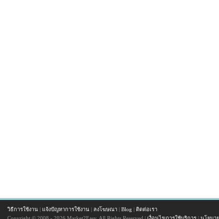
วิธีการใช้งาน
|
แจ้งปัญหาการใช้งาน
|
ลงโฆษณา
|
Blog
|
ติดต่อเรา
Copyright © 2008 - 2026 Market2Easy. All Rights Reserved |
เงื่อนไขการใช้บริการ
|
นโยบาย