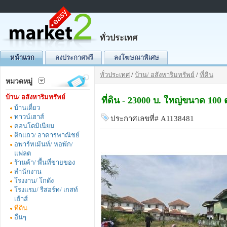
ทั่วประเทศ
หน้าแรก
ลงประกาศฟรี
ลงโฆษณาพิเศษ
ทั่วประเทศ
/
บ้าน/ อสังหาริมทรัพย์
/
ที่ดิน
หมวดหมู่
บ้าน/ อสังหาริมทรัพย์
ที่ดิน - 23000 บ. ใหญ่ขนาด 100
บ้านเดี่ยว
ทาวน์เฮาส์
ประกาศเลขที่# A1138481
คอนโดมิเนียม
ตึกแถว/ อาคารพาณิชย์
อพาร์ทเม้นท์/ หอพัก/
แฟลต
ร้านค้า/ พื้นที่ขายของ
สำนักงาน
โรงงาน/ โกดัง
โรงแรม/ รีสอร์ท/ เกสท์
เฮ้าส์
ที่ดิน
อื่นๆ