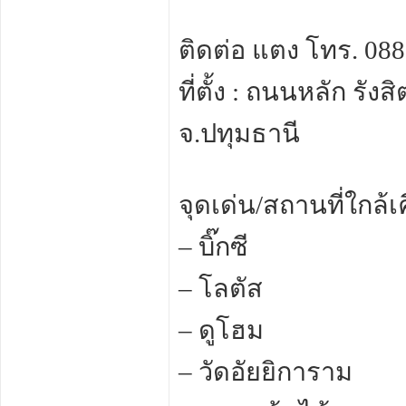
ติดต่อ แตง โทร. 0888
ที่ตั้ง : ถนนหลัก รั
จ.ปทุมธานี
จุดเด่น/สถานที่ใกล้เค
– บิ๊กซี
– โลตัส
– ดูโฮม
– วัดอัยยิการาม