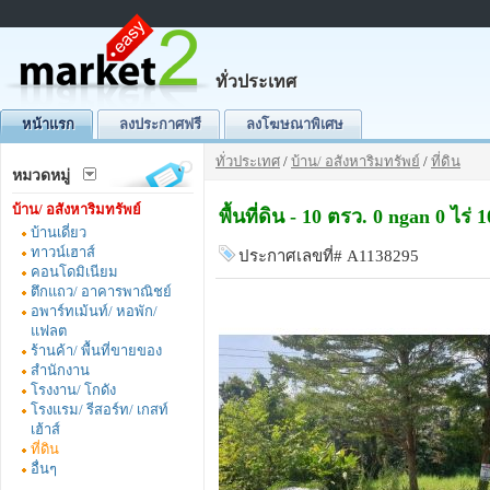
ทั่วประเทศ
หน้าแรก
ลงประกาศฟรี
ลงโฆษณาพิเศษ
ทั่วประเทศ
/
บ้าน/ อสังหาริมทรัพย์
/
ที่ดิน
หมวดหมู่
บ้าน/ อสังหาริมทรัพย์
พื้นที่ดิน - 10 ตรว. 0 ngan 0 ไร
บ้านเดี่ยว
ทาวน์เฮาส์
ประกาศเลขที่# A1138295
คอนโดมิเนียม
ตึกแถว/ อาคารพาณิชย์
อพาร์ทเม้นท์/ หอพัก/
แฟลต
ร้านค้า/ พื้นที่ขายของ
สำนักงาน
โรงงาน/ โกดัง
โรงแรม/ รีสอร์ท/ เกสท์
เฮ้าส์
ที่ดิน
อื่นๆ