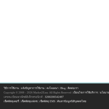
วิธีการใช้งาน
|
แจ้งปัญหาการใช้งาน
|
ลงโฆษณา
|
Blog
|
ติดต่อเรา
Copyright © 2008 - 2026 Market2Easy. All Rights Reserved |
เงื่อนไขการใช้บริการ
|
นโยบาย
เลขทะเบียนพาณิชย์อิเล็กทรอนิกส์ :
3200200542497
เช็คพัสดุเคอรี่
|
เช็คพัสดุแฟลช
|
เช็คพัสดุ EMS
|
ค้นหาข้อมูลนิติบุคคลไทย