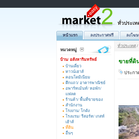
ทั่วประเท
หน้าแรก
ลงประกาศฟรี
ลงโฆษ
ทั่วประเทศ
/
หมวดหมู่
บ้าน/ อสังหาริมทรัพย์
ขายที่ดิ
บ้านเดี่ยว
ทาวน์เฮาส์
ประกาศ
คอนโดมิเนียม
ตึกแถว/ อาคารพาณิชย์
อพาร์ทเม้นท์/ หอพัก/
แฟลต
ร้านค้า/ พื้นที่ขายของ
สำนักงาน
โรงงาน/ โกดัง
โรงแรม/ รีสอร์ท/ เกสท์
เฮ้าส์
ที่ดิน
อื่นๆ