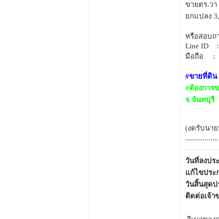
ขายตร.วา 
ยกแปลง 3
หรือสอบถาม
Line ID 
มือถือ :
#ขายที่ดิน
#ต้องการขา
จ.จันทบุรี
(งดรับนาย
.................
วันที่ลงป
แก้ไขประก
วันสิ้นสุด
ติดต่อเจ้