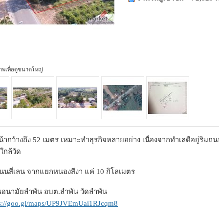
ภาพเพื่อดูขนาดใหญ่
หน้ากว้างถึง 52 เมตร เหมาะทำธุรกิจหลายอย่าง เนื่องจากทำเลดีอยู่
ใกล้วัด
ถนนสี่เลน จากแยกหนองสีงา แค่ 10 กิโลเมตร
วณอนามัยลำพัน อบต.ลำพัน วัดลำพัน
ps://goo.gl/maps/UP9JVEmUai1RJcqm8