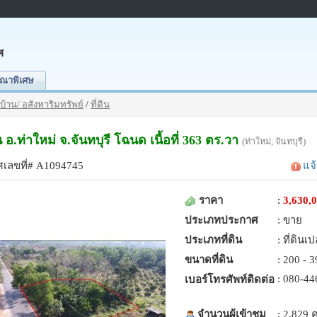
ศ
ณาพิเศษ
บ้าน/ อสังหาริมทรัพย์
/
ที่ดิน
น อ.ท่าใหม่ จ.จันทบุรี โฉนด เนื้อที่ 363 ตร.วา
(ท่าใหม่, จันทบุรี)
เลขที่# A1094745
แจ
ราคา
:
3,630,
ประเภทประกาศ
: ขาย
ประเภทที่ดิน
: ที่ดินเป
ขนาดที่ดิน
: 200 - 
: 080-44
เบอร์โทรศัพท์ติดต่อ
จำนวนผู้เข้าชม
: 2,829 ค