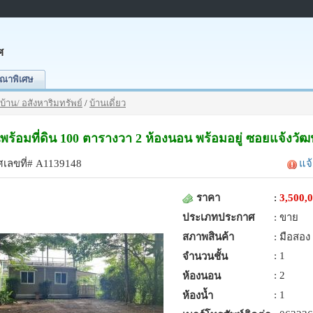
ศ
ณาพิเศษ
บ้าน/ อสังหาริมทรัพย์
/
บ้านเดี่ยว
พร้อมที่ดิน 100 ตารางวา 2 ห้องนอน พร้อมอยู่ ซอยแจ้งวั
เลขที่# A1139148
แจ
ราคา
:
3,500,
ประเภทประกาศ
: ขาย
สภาพสินค้า
: มือสอง
: 1
จำนวนชั้น
: 2
ห้องนอน
: 1
ห้องน้ำ