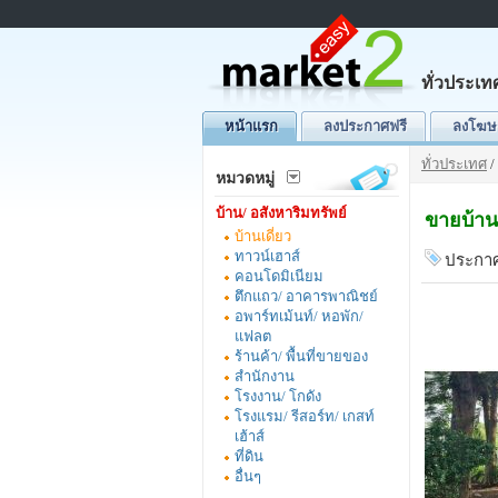
ทั่วประเท
หน้าแรก
ลงประกาศฟรี
ลงโฆษ
ทั่วประเทศ
/
หมวดหมู่
บ้าน/ อสังหาริมทรัพย์
ขายบ้าน
บ้านเดี่ยว
ทาวน์เฮาส์
ประกาศ
คอนโดมิเนียม
ตึกแถว/ อาคารพาณิชย์
อพาร์ทเม้นท์/ หอพัก/
แฟลต
ร้านค้า/ พื้นที่ขายของ
สำนักงาน
โรงงาน/ โกดัง
โรงแรม/ รีสอร์ท/ เกสท์
เฮ้าส์
ที่ดิน
อื่นๆ