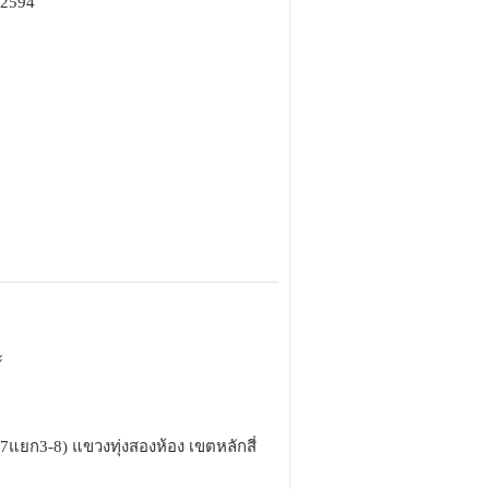
62594
ะ
7แยก3-8) แขวงทุ่งสองห้อง เขตหลักสี่