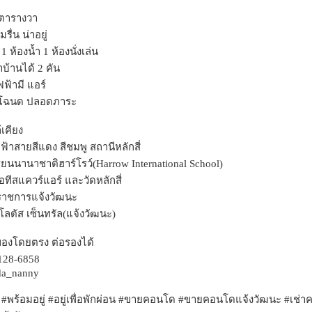
0 ตารางวา
รื่น น่าอยู่
 ห้องน้ำ 1 ห้องนั่งเล่น
บ้านได้ 2 คัน
ฟฟ้ามี แอร์
มีโฉนด ปลอดภาระ
้เคียง
ฟ้าสายสีแดง สีชมพู สถานีหลักสี่
รียนนานาชาติฮาร์โรว์(Harrow International School)
ไอทีสแควร์แอร์ และวัดหลักสี่
ย์ราชการแจ้งวัฒนะ
ี โลตัส เซ็นทรัล(แจ้งวัฒนะ)
าของโดยตรง ต่อรองได้
-128-6858
ida_nanny
ลย #พร้อมอยู่ #อยู่เพื่อพักผ่อน #ขายคอนโด #ขายคอนโดแจ้งวัฒนะ #เช