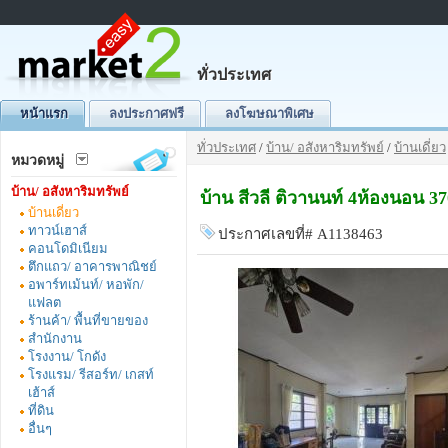
ทั่วประเทศ
หน้าแรก
ลงประกาศฟรี
ลงโฆษณาพิเศษ
ทั่วประเทศ
/
บ้าน/ อสังหาริมทรัพย์
/
บ้านเดี่ยว
หมวดหมู่
บ้าน/ อสังหาริมทรัพย์
บ้าน สีวลี ติวานนท์ 4ห้องนอน 3
บ้านเดี่ยว
ทาวน์เฮาส์
ประกาศเลขที่# A1138463
คอนโดมิเนียม
ตึกแถว/ อาคารพาณิชย์
อพาร์ทเม้นท์/ หอพัก/
แฟลต
ร้านค้า/ พื้นที่ขายของ
สำนักงาน
โรงงาน/ โกดัง
โรงแรม/ รีสอร์ท/ เกสท์
เฮ้าส์
ที่ดิน
อื่นๆ