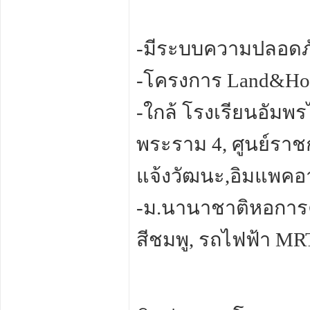
-มีระบบความปลอดภ
-โครงการ Land&Ho
-ใกล้ โรงเรียนอัม
พระราม 4, ศูนย์ราช
แจ้งวัฒนะ,อิมแพคอา
-ม.นานาชาติหอการค
สีชมพู, รถไฟฟ้า MR