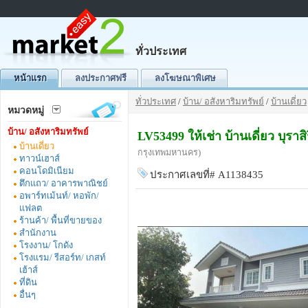
ทั่วประเทศ
หน้าแรก
ลงประกาศฟรี
ลงโฆษณาพิเศษ
ทั่วประเทศ
/
บ้าน/ อสังหาริมทรัพย์
/
บ้านเดี่ยว
หมวดหมู่
บ้าน/ อสังหาริมทรัพย์
LV53499 ให้เช่า บ้านเดี่ยว บุรา
บ้านเดี่ยว
กรุงเทพมหานคร)
ทาวน์เฮาส์
คอนโดมิเนียม
ประกาศเลขที่# A1138435
ตึกแถว/ อาคารพาณิชย์
อพาร์ทเม้นท์/ หอพัก/
แฟลต
ร้านค้า/ พื้นที่ขายของ
สำนักงาน
โรงงาน/ โกดัง
โรงแรม/ รีสอร์ท/ เกสท์
เฮ้าส์
ที่ดิน
อื่นๆ