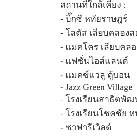
สถานที่ใกล้เคียง :
- บิ๊กซี หทัยราษฎร์
- โลตัส เลียบคลองส
- แมคโคร เลียบคล
- แฟชั่นไอส์แลนด์
- แมคซ์แวลู คู้บอน
- Jazz Green Village
- โรงเรียนสาธิตพัฒ
- โรงเรียนโชคชัย ห
- ซาฟารีเวิลด์