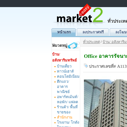
ทั่วประเท
หน้าแรก
ลงประกาศฟรี
ลงโฆษ
ทั่วประเทศ
/
บ้าน/ อสังหาริม
หมวดหมู่
บ้าน/
Office อาคารรัจนา
อสังหาริมทรัพย์
บ้านเดี่ยว
ประกาศเลขที่# A11
ทาวน์เฮาส์
คอนโดมิเนียม
ตึกแถว/
อาคาร
พาณิชย์
อพาร์ทเม้นท์/
หอพัก/ แฟลต
ร้านค้า/ พื้นที่
ขายของ
สำนักงาน
โรงงาน/ โกดัง