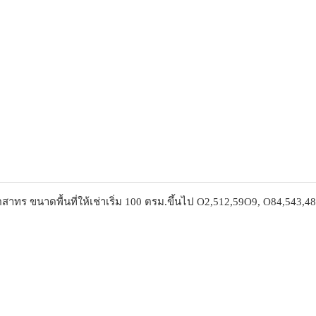
 ขนาดพื้นที่ให้เช่าเริ่ม 100 ตรม.ขึ้นไป O2,512,59O9, O84,543,4833