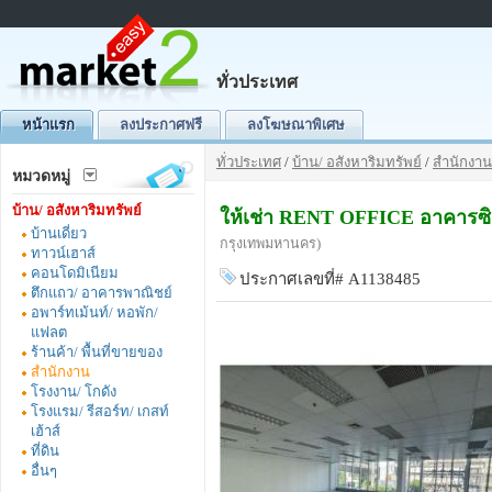
ทั่วประเทศ
หน้าแรก
ลงประกาศฟรี
ลงโฆษณาพิเศษ
ทั่วประเทศ
/
บ้าน/ อสังหาริมทรัพย์
/
สำนักงาน
หมวดหมู่
บ้าน/ อสังหาริมทรัพย์
ให้เช่า RENT OFFICE อาคารซิต
บ้านเดี่ยว
กรุงเทพมหานคร)
ทาวน์เฮาส์
คอนโดมิเนียม
ประกาศเลขที่# A1138485
ตึกแถว/ อาคารพาณิชย์
อพาร์ทเม้นท์/ หอพัก/
แฟลต
ร้านค้า/ พื้นที่ขายของ
สำนักงาน
โรงงาน/ โกดัง
โรงแรม/ รีสอร์ท/ เกสท์
เฮ้าส์
ที่ดิน
อื่นๆ