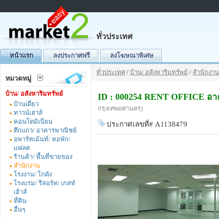
ทั่วประเทศ
หน้าแรก
ลงประกาศฟรี
ลงโฆษณาพิเศษ
ทั่วประเทศ
/
บ้าน/ อสังหาริมทรัพย์
/
สำนักงาน
หมวดหมู่
บ้าน/ อสังหาริมทรัพย์
ID : 000254 RENT OFFICE อาคา
บ้านเดี่ยว
กรุงเทพมหานคร)
ทาวน์เฮาส์
คอนโดมิเนียม
ประกาศเลขที่# A1138479
ตึกแถว/ อาคารพาณิชย์
อพาร์ทเม้นท์/ หอพัก/
แฟลต
ร้านค้า/ พื้นที่ขายของ
สำนักงาน
โรงงาน/ โกดัง
โรงแรม/ รีสอร์ท/ เกสท์
เฮ้าส์
ที่ดิน
อื่นๆ