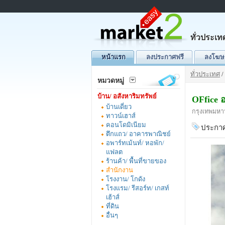
ทั่วประเท
หน้าแรก
ลงประกาศฟรี
ลงโฆษ
ทั่วประเทศ
/
หมวดหมู่
บ้าน/ อสังหาริมทรัพย์
OFfice 
บ้านเดี่ยว
กรุงเทพมหา
ทาวน์เฮาส์
คอนโดมิเนียม
ประกาศ
ตึกแถว/ อาคารพาณิชย์
อพาร์ทเม้นท์/ หอพัก/
แฟลต
ร้านค้า/ พื้นที่ขายของ
สำนักงาน
โรงงาน/ โกดัง
โรงแรม/ รีสอร์ท/ เกสท์
เฮ้าส์
ที่ดิน
อื่นๆ