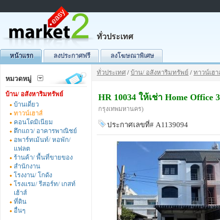
ทั่วประเทศ
หน้าแรก
ลงประกาศฟรี
ลงโฆษณาพิเศษ
ทั่วประเทศ
/
บ้าน/ อสังหาริมทรัพย์
/
ทาวน์เฮาส
หมวดหมู่
บ้าน/ อสังหาริมทรัพย์
HR 10034 ให้เช่า Home Office 
บ้านเดี่ยว
กรุงเทพมหานคร)
ทาวน์เฮาส์
คอนโดมิเนียม
ประกาศเลขที่# A1139094
ตึกแถว/ อาคารพาณิชย์
อพาร์ทเม้นท์/ หอพัก/
แฟลต
ร้านค้า/ พื้นที่ขายของ
สำนักงาน
โรงงาน/ โกดัง
โรงแรม/ รีสอร์ท/ เกสท์
เฮ้าส์
ที่ดิน
อื่นๆ