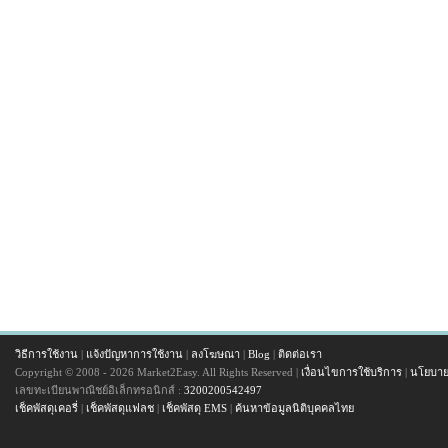
วิธีการใช้งาน
|
แจ้งปัญหาการใช้งาน
|
ลงโฆษณา
|
Blog
|
ติดต่อเรา
Copyright © 2008 - 2026 Market2Easy. All Rights Reserved |
เงื่อนไขการใช้บริการ
|
นโยบาย
เลขทะเบียนพาณิชย์อิเล็กทรอนิกส์ :
3200200542497
เช็คพัสดุเคอรี่
|
เช็คพัสดุแฟลช
|
เช็คพัสดุ EMS
|
ค้นหาข้อมูลนิติบุคคลไทย