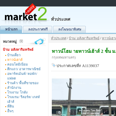
ทั่วประเทศ
หน้าแรก
ลงประกาศฟรี
ลงโฆษณาพิเศษ
ทั่วประเทศ
/
บ้าน/ อสังหาริมทรัพย์
/
ทาวน์เฮาส
หมวดหมู่
บ้าน/ อสังหาริมทรัพย์
ทาวน์โฮม ายทาวน์เฮ้าส์ 2 ชั้น
บ้านเดี่ยว
กรุงเทพมหานคร)
ทาวน์เฮาส์
คอนโดมิเนียม
ประกาศเลขที่# A1139037
ตึกแถว/ อาคารพาณิชย์
อพาร์ทเม้นท์/ หอพัก/
แฟลต
ร้านค้า/ พื้นที่ขายของ
สำนักงาน
โรงงาน/ โกดัง
โรงแรม/ รีสอร์ท/ เกสท์
เฮ้าส์
ที่ดิน
อื่นๆ