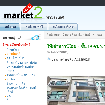
ทั่วประเทศ
หน้าแรก
ลงประกาศฟรี
ลงโฆษณาพิเศษ
ทั่วประเทศ
/
บ้าน/ อสังหาริมทรัพย์
/
ทาวน์เฮาส
หมวดหมู่
บ้าน/ อสังหาริมทรัพย์
ให้เช่าทาวน์โฮม 3 ชั้น 19 ตร.
บ้านเดี่ยว
กรุงเทพมหานคร)
ทาวน์เฮาส์
คอนโดมิเนียม
ประกาศเลขที่# A1139026
ตึกแถว/ อาคารพาณิชย์
อพาร์ทเม้นท์/ หอพัก/
แฟลต
ร้านค้า/ พื้นที่ขายของ
สำนักงาน
โรงงาน/ โกดัง
โรงแรม/ รีสอร์ท/ เกสท์
เฮ้าส์
ที่ดิน
อื่นๆ