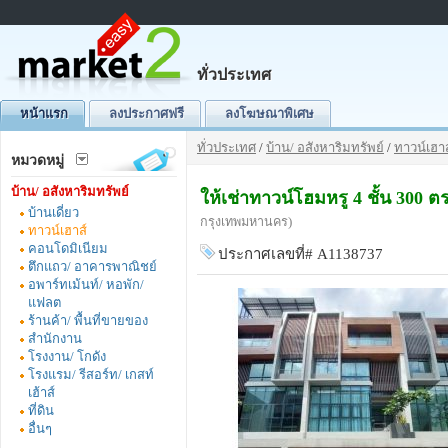
ทั่วประเทศ
หน้าแรก
ลงประกาศฟรี
ลงโฆษณาพิเศษ
ทั่วประเทศ
/
บ้าน/ อสังหาริมทรัพย์
/
ทาวน์เฮาส
หมวดหมู่
บ้าน/ อสังหาริมทรัพย์
ให้เช่าทาวน์โฮมหรู 4 ชั้น 300
บ้านเดี่ยว
กรุงเทพมหานคร)
ทาวน์เฮาส์
คอนโดมิเนียม
ประกาศเลขที่# A1138737
ตึกแถว/ อาคารพาณิชย์
อพาร์ทเม้นท์/ หอพัก/
แฟลต
ร้านค้า/ พื้นที่ขายของ
สำนักงาน
โรงงาน/ โกดัง
โรงแรม/ รีสอร์ท/ เกสท์
เฮ้าส์
ที่ดิน
อื่นๆ