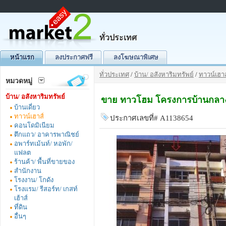
ทั่วประเทศ
หน้าแรก
ลงประกาศฟรี
ลงโฆษณาพิเศษ
ทั่วประเทศ
/
บ้าน/ อสังหาริมทรัพย์
/
ทาวน์เฮาส
หมวดหมู่
บ้าน/ อสังหาริมทรัพย์
ขาย ทาวโฮม โครงการบ้านกลางเ
บ้านเดี่ยว
ทาวน์เฮาส์
ประกาศเลขที่# A1138654
คอนโดมิเนียม
ตึกแถว/ อาคารพาณิชย์
อพาร์ทเม้นท์/ หอพัก/
แฟลต
ร้านค้า/ พื้นที่ขายของ
สำนักงาน
โรงงาน/ โกดัง
โรงแรม/ รีสอร์ท/ เกสท์
เฮ้าส์
ที่ดิน
อื่นๆ