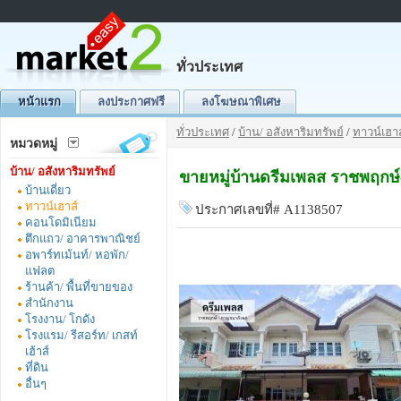
ทั่วประเทศ
หน้าแรก
ลงประกาศฟรี
ลงโฆษณาพิเศษ
ทั่วประเทศ
/
บ้าน/ อสังหาริมทรัพย์
/
ทาวน์เฮาส
หมวดหมู่
บ้าน/ อสังหาริมทรัพย์
ขายหมู่บ้านดรีมเพลส ราชพฤกษ
บ้านเดี่ยว
ทาวน์เฮาส์
ประกาศเลขที่# A1138507
คอนโดมิเนียม
ตึกแถว/ อาคารพาณิชย์
อพาร์ทเม้นท์/ หอพัก/
แฟลต
ร้านค้า/ พื้นที่ขายของ
สำนักงาน
โรงงาน/ โกดัง
โรงแรม/ รีสอร์ท/ เกสท์
เฮ้าส์
ที่ดิน
อื่นๆ