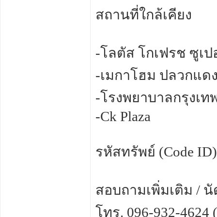
สถานที่ใกล้เคียง
-โลตัส โกเฟรช ซูเป
-เมกาโฮม ปลวกแด
-โรงพยาบาลกรุงเท
-Ck Plaza
รหัสทรัพย์ (Code I
สอบถามเพิ่มเติม / น
โทร. 096-932-4624 