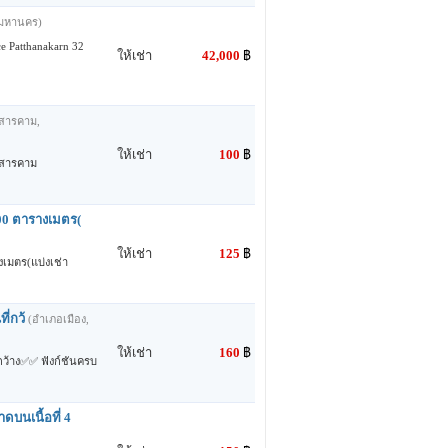
พมหานคร)
e Patthanakarn 32
ให้เช่า
42,000
฿
สารคาม,
ให้เช่า
100
฿
นมสารคาม
600 ตารางเมตร(
ให้เช่า
125
฿
งเมตร(แบ่งเช่า
ี่กว้
(อำเภอเมือง,
ให้เช่า
160
฿
่กว้าง✅✅ ฟังก์ชันครบ
บนเนื้อที่ 4