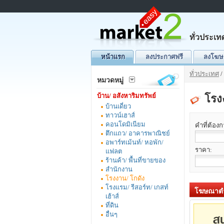
ทั่วประเท
หน้าแรก
ลงประกาศฟรี
ลงโฆษ
ทั่วประเทศ
/
หมวดหมู่
บ้าน/ อสังหาริมทรัพย์
โรงง
บ้านเดี่ยว
ทาวน์เฮาส์
คอนโดมิเนียม
คำที่ต้อง
ตึกแถว/ อาคารพาณิชย์
อพาร์ทเม้นท์/ หอพัก/
ราคา:
แฟลต
ร้านค้า/ พื้นที่ขายของ
สำนักงาน
โรงงาน/ โกดัง
โรงแรม/ รีสอร์ท/ เกสท์
โฆษณาตำ
เฮ้าส์
ที่ดิน
อื่นๆ