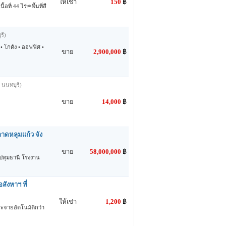
ให้เช่า
150
฿
ี่ 44 ไร่♒พื้นที่สี
รี)
 โกดัง • ออฟฟิศ •
ขาย
2,900,000
฿
 นนทบุรี)
ขาย
14,000
฿
าดหลุมแก้ว จัง
ขาย
58,000,000
฿
ปทุมธานี โรงงาน
ังหาฯ ที่
ให้เช่า
1,200
฿
ะจายอัตโนมัติกว่า