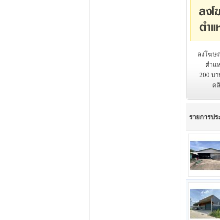
ลงโฆษณ
ตำแหน
200 บา
คล
รายการปร