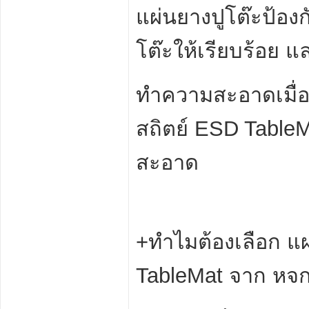
แผ่นยางปูโต๊ะป้อง
โต๊ะให้เรียบร้อย 
ทำความสะอาดเมื่อจ
สถิตย์ ESD TableMa
สะอาด
+ทำไมต้องเลือก แผ
TableMat จาก หจก