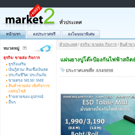
ทั่วประเทศ
หน้าแรก
ลงประกาศฟรี
ลงโฆษณาพิเศษ
ทั่วประเทศ
/
ธุรกิจ/ ขายส่ง/ กิจการ
/
สินค้าขา
หมวดหมู่
ธุรกิจ/ ขายส่ง/ กิจการ
แผ่นยางปูโต๊ะป้องกันไฟฟ้าสถิต
ธุรกิจเสริม
เงินกู้ด่วน/ สินเชื่อเงินสด
ประกาศเลขที่# A949898
ประกันชีวิต/ ประกันภัย
ขายตรง/ MLM/ SME
สินค้าขายส่ง/ เซ้งกิจการ/
แฟรนไชส์
ร้านขายของ อุปกรณ์
อื่นๆ