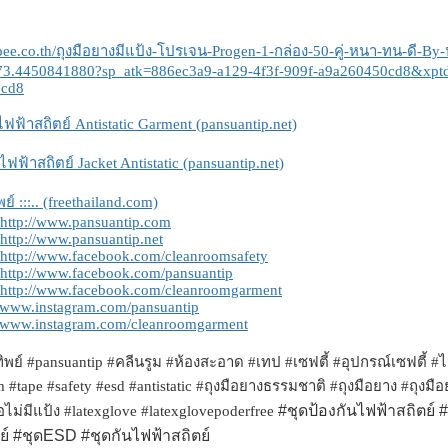
opee.co.th/ถุงมือยางมีแป้ง-โปรเจน-Progen-1-กล่อง-50-คู่-หนา-ทน-ดี-By
73.4450841880?sp_atk=886ec3a9-a129-4f3f-909f-a9a260450cd8&xptd
0cd8
ไฟฟ้าสถิตย์ Antistatic Garment (pansuantip.net)
นไฟฟ้าสถิตย์ Jacket Antistatic (pansuantip.net)
์ :::.. (freethailand.com)
http://www.pansuantip.com
http://www.pansuantip.net
http://www.facebook.com/cleanroomsafety
http://www.facebook.com/pansuantip
http://www.facebook.com/cleanroomgarment
//www.instagram.com/pansuantip
//www.instagram.com/cleanroomgarment
ย์ #pansuantip #คลีนรูม #ห้องสะอาด #เทป #เซฟตี้ #อุปกรณ์เซฟตี้ #ไ
 #tape #safety #esd #antistatic #ถุงมือยางธรรมชาติ #ถุงมือยาง #ถุงมือย
#ชุดป้องกันไฟฟ้าสถิตย์ 
ือไม่มีแป้ง #latexglove #latexglovepoderfree
ย์ #ชุดESD #ชุดกันไฟฟ้าสถิตย์