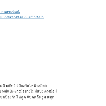
-ปานสวนทิพย์-
k=886ec3a9-a129-4f3f-909f-
ฟฟ้าสถิตย์ #ป้องกันไฟฟ้าสถิตย์
างมีแป้ง #ถุงมือยางไม่มีแป้ง #ถุงมือมี
#ชุดป้องกันไฟดูด #ชุดคลีนรูม #ชุด