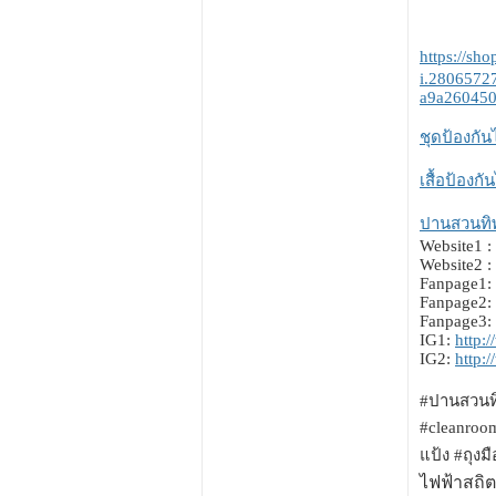
https://sh
i.2806572
a9a26045
ชุดป้องกัน
เสื้อป้องกั
ปานสวนทิพย
Website1 :
Website2 :
Fanpage1:
Fanpage2:
Fanpage3:
IG1:
http:
IG2:
http:
#ปานสวนทิพ
#cleanroom
แป้ง #ถุงม
ไฟฟ้าสถิต