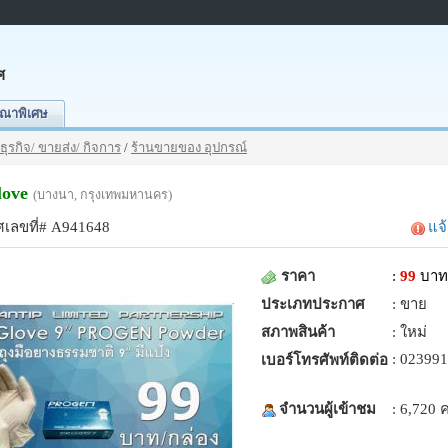
ศ
ณาพิเศษ
ธุรกิจ/ ขายส่ง/ กิจการ
/
ร้านขายของ อุปกรณ์
love
(บางนา, กรุงเทพมหานคร)
เลขที่# A941648
แจ
ราคา
:
99
บาท
ประเภทประกาศ
: ขาย
สภาพสินค้า
: ใหม่
: 02399
เบอร์โทรศัพท์ติดต่อ
จำนวนผู้เข้าชม
: 6,720 ค