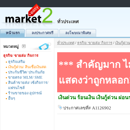
ทั่วประเทศ
หน้าแรก
ลงประกาศฟรี
ลงโฆษณาพิเศษ
ทั่วประเทศ
/
ธุรกิจ/ ขายส่ง/ กิจการ
/
เงินกู้ด่ว
หมวดหมู่
ธุรกิจ/ ขายส่ง/ กิจการ
*** สำคัญมาก ไม่
ธุรกิจเสริม
เงินกู้ด่วน/ สินเชื่อเงินสด
ประกันชีวิต/ ประกันภัย
แสดงว่าถูกหลอก!
ขายตรง/ MLM/ SME
สินค้าขายส่ง/ เซ้งกิจการ/
แฟรนไชส์
ร้านขายของ อุปกรณ์
เงินด่วน ร้อนเงิน เงินกู้ด่วน ผ
อื่นๆ
ประกาศเลขที่# A1126902