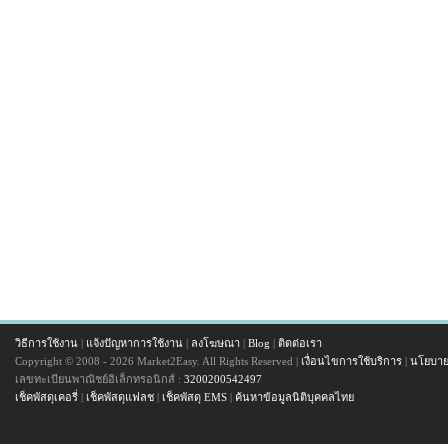
วิธีการใช้งาน
|
แจ้งปัญหาการใช้งาน
|
ลงโฆษณา
|
Blog
|
ติดต่อเรา
Copyright © 2008 - 2026 Market2Easy. All Rights Reserved |
เงื่อนไขการใช้บริการ
|
นโยบาย
เลขทะเบียนพาณิชย์อิเล็กทรอนิกส์ :
3200200542497
เช็คพัสดุเคอรี่
|
เช็คพัสดุแฟลช
|
เช็คพัสดุ EMS
|
ค้นหาข้อมูลนิติบุคคลไทย