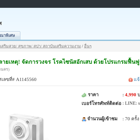
ศ
ณาพิเศษ
เสริมสวย/ สุขภาพ/ สปา/ สถาบันเสริมความงาม
/
อื่นๆ
ปลายเหตุ! จัดการวงจร โรคไซนัสอักเสบ ด้วยโปรแกรมฟื้น
านคร)
เลขที่# A1145560
แจ
ราคา
:
4,990
: LINE: 
เบอร์โทรศัพท์ติดต่อ
จำนวนผู้เข้าชม
: 70 ครั้ง