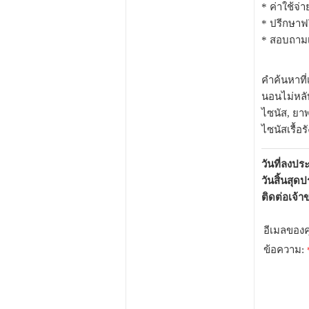
* ค่าใช้จ่า
* ปรีกษาฟร
* สอบถามเพ
คำค้นหาที่
นอนไม่หลับ
ไซนัส, ยาพ
ไซนัสเรื้อ
วันที่ลงป
วันสิ้นสุด
ติดต่อเจ้
อีเมลของ
ข้อความ: