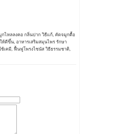
กไหลลงคอ กลิ่นปาก วิธีแก้, คัดจมูกตื้อ
ห้ดีขึ้น, อาหารเสริมสมุนไพร รักษา
ช้เคมี, ฟื้นฟูโพรงไซนัส วิธีธรรมชาติ,