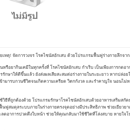
ายเหตุ! จัดการวงจร โรคไซนัสอักเสบ ด้วยโปรแกรมฟื้นฟูร่างกายลึกจา
นหรือยากินเคมีในทุกครั้งที่ โรคไซนัสอักเสบ กำเริบ เป็นเพียงการกดอาก
รรักษาให้ดีขึ้นแล้ว ยังส่งผลเสียสะสมต่อร่างกายในระยะยาว หากปล่อยใ
ข้ามารบกวนชีวิตจนเกิดความเครียด วิตกกังวล และรำคาญใจ นอนไม่หลั
ช้วิธีที่ถูกต้องด้วย โปรแกรมรักษาโรคไซนัสอักเสบด้วยอาหารเสริมสกัดธ
ฟื้นฟูสมดุลระบบภายในร่างกายตรงจุดอย่างมีประสิทธิภาพ ช่วยเยียวยาเย
ะลดอาการปวดตึงใบหน้า ช่วยให้คุณกลับมาใช้ชีวิตที่โล่งสบาย หายใจโป