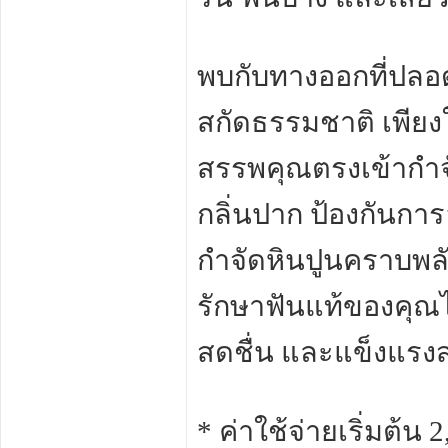
พบกับทางออกที่ปลอด
สกัดธรรมชาติ เพียง
สรรพคุณตรงเข้ากำจั
กลิ่นปาก ป้องกันการ
กำจัดหินปูนคราบพลัค 
รักษาฟันแท้ของคุณไว
สดชื่น และแข็งแรงส
* ค่าใช้จ่ายเริ่มต้น